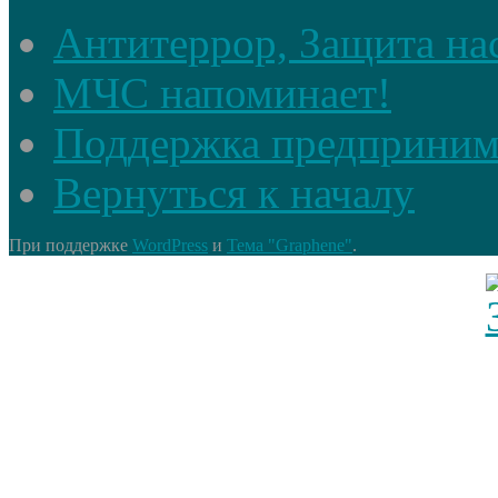
Антитеррор, Защита на
МЧС напоминает!
Поддержка предприним
Вернуться к началу
При поддержке
WordPress
и
Тема "Graphene"
.