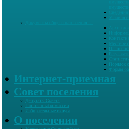
имуществе
имуществ
Сведения 
Условия и
Документы общего назначения …
Архив до
Информац
Контактн
Местное 
Планы пр
Результат
Статисти
Порядок 
Формы об
Интернет-приемная
Совет поселения
Депутаты Совета
Постоянныt комиссии
Избирательные округа
О поселении
Учреждения Соцкультбыта