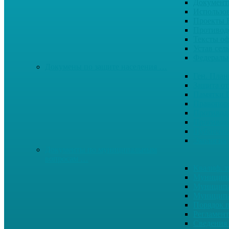
Документ
Использо
Проекты
Противод
Тексты о
Устав сел
Федерал
Докумены по защите населения …
Ген. Пла
Защита от
Памятки 
Правопор
Противод.
Противоп
Публичны
Экология
Документы по муниципальным
вопросам …
Квалиф. т
Муниципа
Муниципа
Муниципа
Порядок п
Регламент
Сведения 