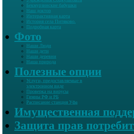
Бекмурзинские бабушки
Наш доктор
Интерактивная карта
История села Питяково.
Подробная карта
Фото
Наши Люди
Наши дети
Наши деревни
Наша природа
Полезные опции
Услуги, предоставляемые в
электронном виде
Проверка на вирусы
Гимны РФ и РБ
Расписание станция Уфа
Имущественная подд
Защита прав потребит