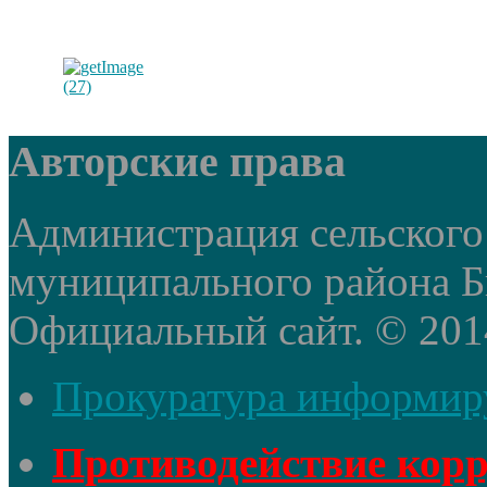
Авторские права
Администрация сельского
муниципального района Б
Официальный сайт. © 2014 
Прокуратура информир
Противодействие кор