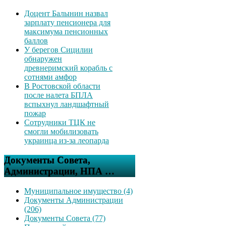
Доцент Балынин назвал
зарплату пенсионера для
максимума пенсионных
баллов
У берегов Сицилии
обнаружен
древнеримский корабль с
сотнями амфор
В Ростовской области
после налета БПЛА
вспыхнул ландшафтный
пожар
Сотрудники ТЦК не
смогли мобилизовать
украинца из-за леопарда
Документы Совета,
Администрации, НПА …
Муниципальное имущество (4)
Документы Администрации
(206)
Документы Совета (77)