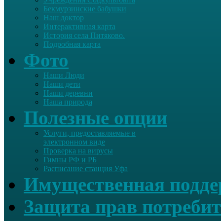
Бекмурзинские бабушки
Наш доктор
Интерактивная карта
История села Питяково.
Подробная карта
Фото
Наши Люди
Наши дети
Наши деревни
Наша природа
Полезные опции
Услуги, предоставляемые в
электронном виде
Проверка на вирусы
Гимны РФ и РБ
Расписание станция Уфа
Имущественная подд
Защита прав потребит