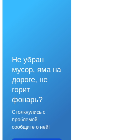
Не убран
мусор, яма на
дороге, не
горит
фонарь?
Столкнулись с
проблемой —
сообщите о ней!