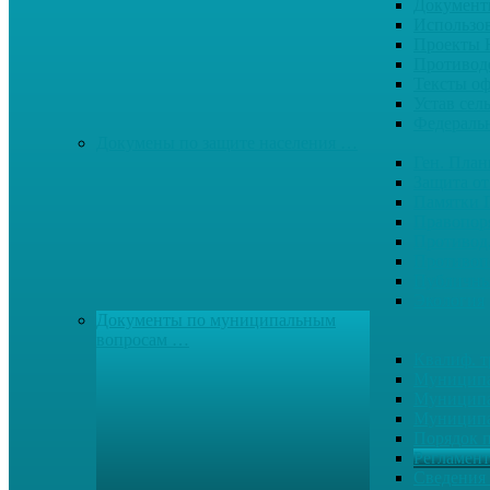
Документ
Использо
Проекты
Противод
Тексты о
Устав сел
Федерал
Докумены по защите населения …
Ген. Пла
Защита от
Памятки 
Правопор
Противод.
Противоп
Публичны
Экология
Документы по муниципальным
вопросам …
Квалиф. т
Муниципа
Муниципа
Муниципа
Порядок п
Регламент
Сведения 