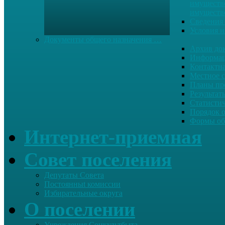
имуществе
имуществ
Сведения 
Условия и
Документы общего назначения …
Архив до
Информац
Контактн
Местное 
Планы пр
Результат
Статисти
Порядок 
Формы об
Интернет-приемная
Совет поселения
Депутаты Совета
Постоянныt комиссии
Избирательные округа
О поселении
Учреждения Соцкультбыта