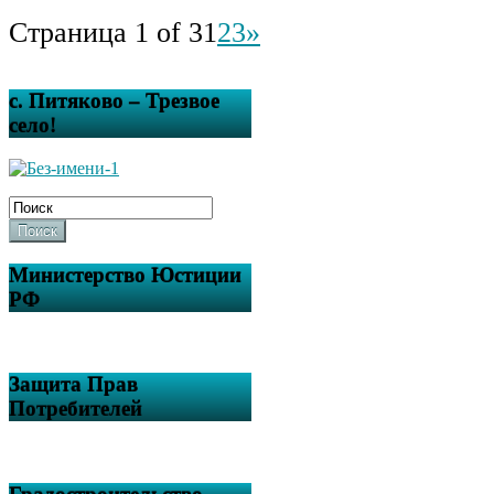
Страница 1 of 3
1
2
3
»
с. Питяково – Трезвое
село!
Поиск
Министерство Юстиции
РФ
Защита Прав
Потребителей