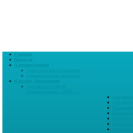
Главная
Новости
Администрация
Глава сельского поселения
Администрация, контакты
Каталог Документов
Документы Совета,
Администрации, НПА …
Документ
Документ
Использо
Проекты
Противод
Тексты о
Устав сел