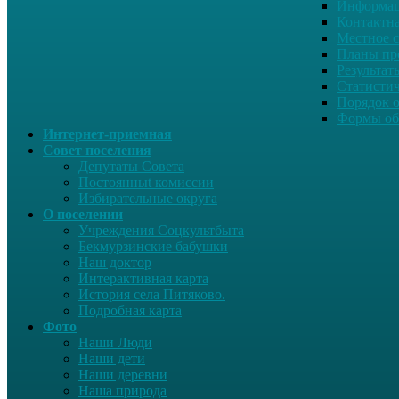
Информац
Контактн
Местное 
Планы пр
Результат
Статисти
Порядок 
Формы об
Интернет-приемная
Совет поселения
Депутаты Совета
Постоянныt комиссии
Избирательные округа
О поселении
Учреждения Соцкультбыта
Бекмурзинские бабушки
Наш доктор
Интерактивная карта
История села Питяково.
Подробная карта
Фото
Наши Люди
Наши дети
Наши деревни
Наша природа