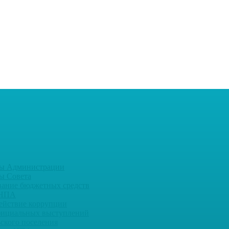
ы Администрации
ы Совета
вание бюджетных средств
 НПА
ействие коррупции
фициальных выступлений
ьского поселения