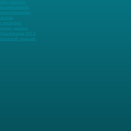
ия о льготах
ая информация
самоуправление
оверок
ы проверок
ческие данные
обжалования НПА
ращений граждан