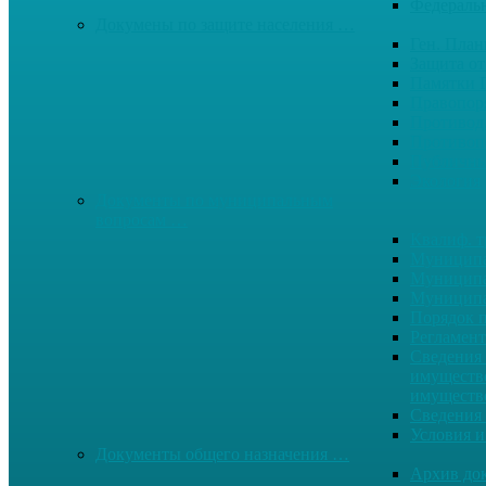
Федерал
Докумены по защите населения …
Ген. Пла
Защита от
Памятки 
Правопор
Противод.
Противоп
Публичны
Экология
Документы по муниципальным
вопросам …
Квалиф. т
Муниципа
Муниципа
Муниципа
Порядок п
Регламент
Сведения 
имуществе
имуществ
Сведения 
Условия и
Документы общего назначения …
Архив до