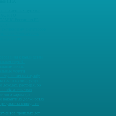
ьные НПА
ны населенных пунктов
 ЧС и ГО
ГУ МЧС России по РБ
ядок
 экстремизму, антитеррор
ожарная безопасность
е слушания
ребования к кандидатам
льная служба
льные заказы
льные услуги
оступления на службу
ы гос. и муниц. услуг
о доходах, расходах, об
 и обязательствах
енного характера
о вакантных должностях
 результаты конкурсов
кументов прошлых лет