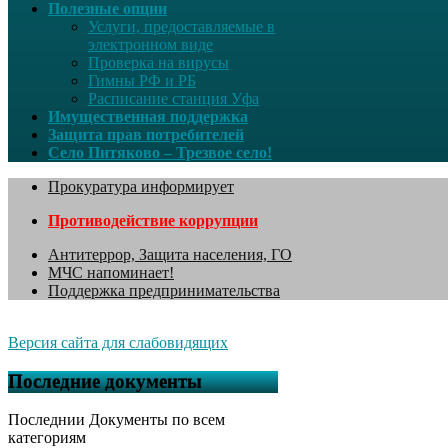
Полезные опции
Услуги, предоставляемые в
электронном виде
Проверка на вирусы
Гимны РФ и РБ
Расписание станция Уфа
Имущественная поддержка
Защита прав потребителей
Село Питяково – Трезвое село!
Прокуратура информирует
Противодействие коррупции
Антитеррор, Защита населения, ГО
МЧС напоминает!
Поддержка предпринимательства
Версия сайта для слабовидящих
Последние документы
Последнии Документы по всем
категориям