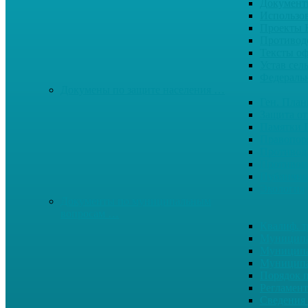
Документ
Использо
Проекты
Противод
Тексты о
Устав сел
Федерал
Докумены по защите населения …
Ген. Пла
Защита от
Памятки 
Правопор
Противод.
Противоп
Публичны
Экология
Документы по муниципальным
вопросам …
Квалиф. т
Муниципа
Муниципа
Муниципа
Порядок п
Регламент
Сведения 