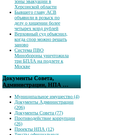
зоны эвакуации в
Херсонской области
Бывшего главу АСВ
объявили в розыск по
делу о хищении более
четырех млрд рублей
Верховный суд объяснил,
когда спор можно решать
заново
Система ПВО
Минобороны уничтожила
три БПЛА на подлете к
Москве
Документы Совета,
Администрации, НПА …
Муниципальное имущество (4)
Документы Администрации
(206)
Документы Совета (77)
Противодействие коррупции
(26)
Проекты НПА (12)
Тексты официальных