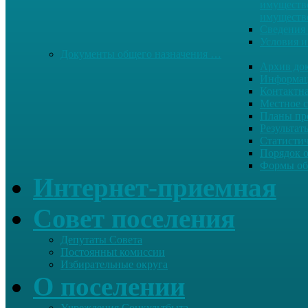
имуществе
имуществ
Сведения 
Условия и
Документы общего назначения …
Архив до
Информац
Контактн
Местное 
Планы пр
Результат
Статисти
Порядок 
Формы об
Интернет-приемная
Совет поселения
Депутаты Совета
Постоянныt комиссии
Избирательные округа
О поселении
Учреждения Соцкультбыта