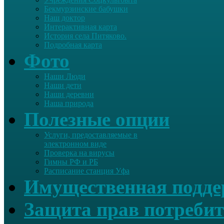
Бекмурзинские бабушки
Наш доктор
Интерактивная карта
История села Питяково.
Подробная карта
Фото
Наши Люди
Наши дети
Наши деревни
Наша природа
Полезные опции
Услуги, предоставляемые в
электронном виде
Проверка на вирусы
Гимны РФ и РБ
Расписание станция Уфа
Имущественная подд
Защита прав потребит