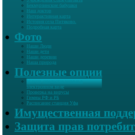
Бекмурзинские бабушки
Наш доктор
Интерактивная карта
История села Питяково.
Подробная карта
Фото
Наши Люди
Наши дети
Наши деревни
Наша природа
Полезные опции
Услуги, предоставляемые в
электронном виде
Проверка на вирусы
Гимны РФ и РБ
Расписание станция Уфа
Имущественная подд
Защита прав потребит