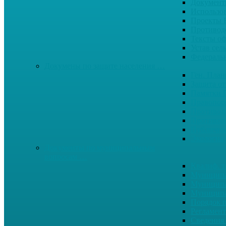
Документ
Использо
Проекты
Противод
Тексты о
Устав сел
Федерал
Докумены по защите населения …
Ген. Пла
Защита от
Памятки 
Правопор
Противод.
Противоп
Публичны
Экология
Документы по муниципальным
вопросам …
Квалиф. т
Муниципа
Муниципа
Муниципа
Порядок п
Регламент
Сведения 