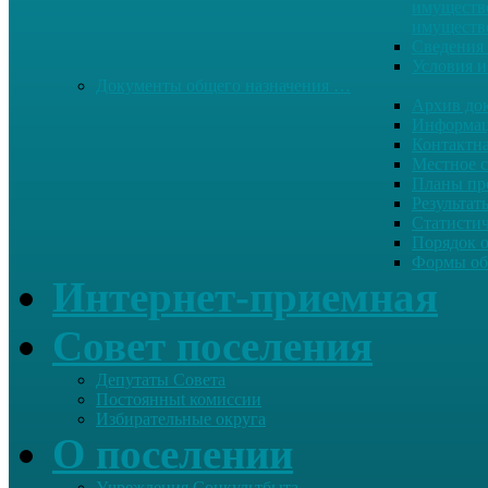
имуществе
имуществ
Сведения 
Условия и
Документы общего назначения …
Архив до
Информац
Контактн
Местное 
Планы пр
Результат
Статисти
Порядок 
Формы об
Интернет-приемная
Совет поселения
Депутаты Совета
Постоянныt комиссии
Избирательные округа
О поселении
Учреждения Соцкультбыта