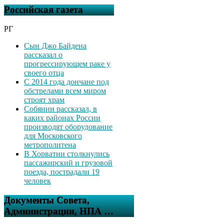
Российская газета
РГ
Сын Джо Байдена
рассказал о
прогрессирующем раке у
своего отца
С 2014 года дончане под
обстрелами всем миром
строят храм
Собянин рассказал, в
каких районах России
производят оборудование
для Московского
метрополитена
В Хорватии столкнулись
пассажирский и грузовой
поезда, пострадали 19
человек
Документы Совета,
Администрации, НПА …