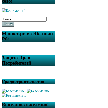
село!
Поиск
Министерство Юстиции
РФ
Защита Прав
Потребителей
Градостроительство
Вниманию населения!