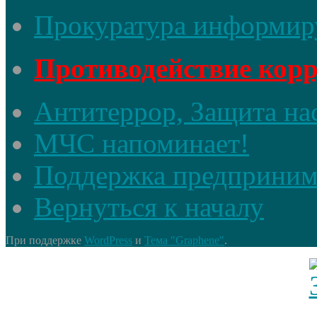
Прокуратура информир
Противодействие кор
Антитеррор, Защита на
МЧС напоминает!
Поддержка предприним
Вернуться к началу
При поддержке
WordPress
и
Тема "Graphene"
.