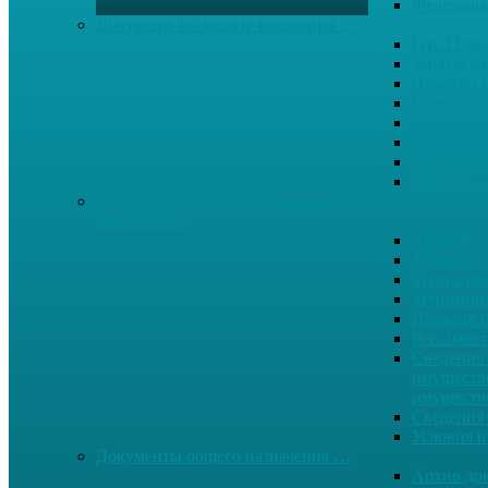
Федерал
Докумены по защите населения …
Ген. Пла
Защита от
Памятки 
Правопор
Противод.
Противоп
Публичны
Экология
Документы по муниципальным
вопросам …
Квалиф. т
Муниципа
Муниципа
Муниципа
Порядок п
Регламент
Сведения 
имуществе
имуществ
Сведения 
Условия и
Документы общего назначения …
Архив до