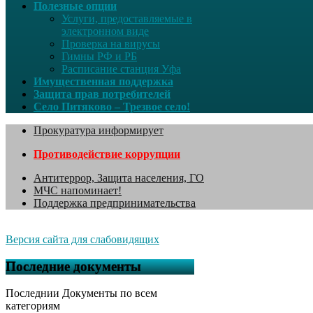
Полезные опции
Услуги, предоставляемые в
электронном виде
Проверка на вирусы
Гимны РФ и РБ
Расписание станция Уфа
Имущественная поддержка
Защита прав потребителей
Село Питяково – Трезвое село!
Прокуратура информирует
Противодействие коррупции
Антитеррор, Защита населения, ГО
МЧС напоминает!
Поддержка предпринимательства
Версия сайта для слабовидящих
Последние документы
Последнии Документы по всем
категориям