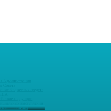
ы Администрации
ы Совета
вание бюджетных средств
 НПА
ействие коррупции
фициальных выступлений
ьского поселения