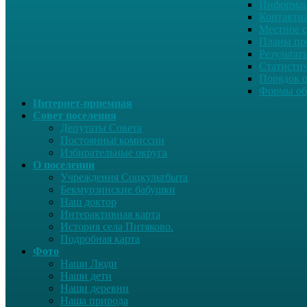
Информац
Контактн
Местное 
Планы пр
Результат
Статисти
Порядок 
Формы об
Интернет-приемная
Совет поселения
Депутаты Совета
Постоянныt комиссии
Избирательные округа
О поселении
Учреждения Соцкультбыта
Бекмурзинские бабушки
Наш доктор
Интерактивная карта
История села Питяково.
Подробная карта
Фото
Наши Люди
Наши дети
Наши деревни
Наша природа