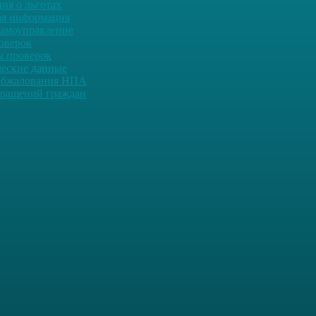
ия о льготах
ая информация
самоуправление
оверок
ы проверок
ческие данные
обжалования НПА
ращений граждан