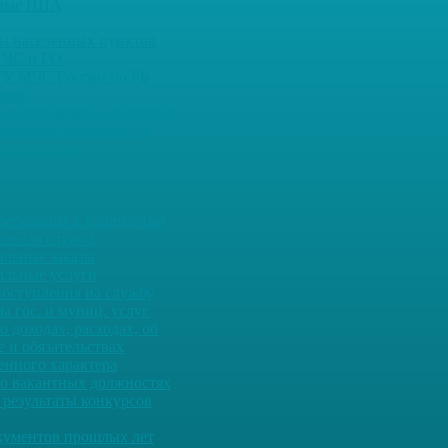
ьные НПА
ны населенных пунктов
 ЧС и ГО
ГУ МЧС России по РБ
ядок
 экстремизму, антитеррор
ожарная безопасность
е слушания
ребования к кандидатам
льная служба
льные заказы
льные услуги
оступления на службу
ы гос. и муниц. услуг
о доходах, расходах, об
 и обязательствах
енного характера
о вакантных должностях
 результаты конкурсов
кументов прошлых лет