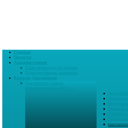
Главная
Новости
Администрация
Глава сельского поселения
Администрация, контакты
Каталог Документов
Документы Совета,
Администрации, НПА …
Документ
Документ
Использо
Проекты
Противод
Тексты о
Устав сел