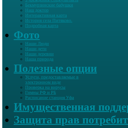
Бекмурзинские бабушки
Наш доктор
Интерактивная карта
История села Питяково.
Подробная карта
Фото
Наши Люди
Наши дети
Наши деревни
Наша природа
Полезные опции
Услуги, предоставляемые в
электронном виде
Проверка на вирусы
Гимны РФ и РБ
Расписание станция Уфа
Имущественная подд
Защита прав потребит