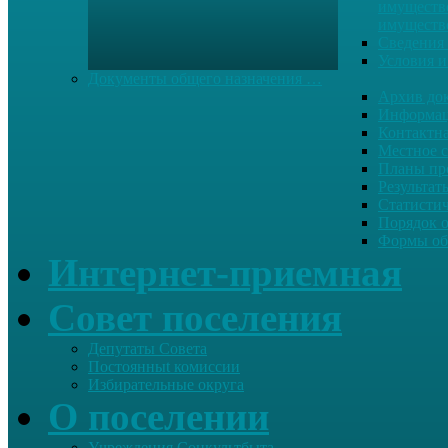
имуществе
имуществ
Сведения 
Условия и
Документы общего назначения …
Архив до
Информац
Контактн
Местное 
Планы пр
Результат
Статисти
Порядок 
Формы об
Интернет-приемная
Совет поселения
Депутаты Совета
Постоянныt комиссии
Избирательные округа
О поселении
Учреждения Соцкультбыта