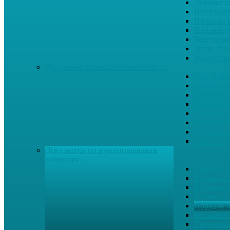
Документ
Использо
Проекты
Противод
Тексты о
Устав сел
Федерал
Докумены по защите населения …
Ген. Пла
Защита от
Памятки 
Правопор
Противод.
Противоп
Публичны
Экология
Документы по муниципальным
вопросам …
Квалиф. т
Муниципа
Муниципа
Муниципа
Порядок п
Регламент
Сведения 