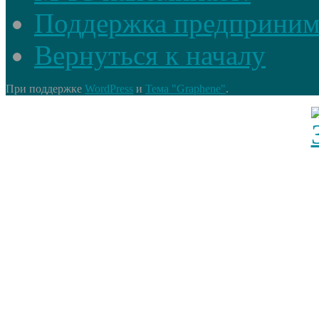
Поддержка предприним
Вернуться к началу
При поддержке
WordPress
и
Тема "Graphene"
.