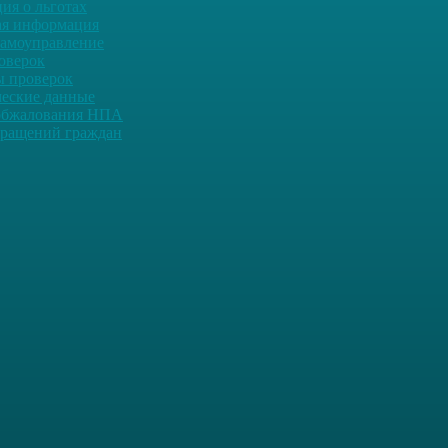
ия о льготах
ая информация
самоуправление
оверок
ы проверок
ческие данные
обжалования НПА
ращений граждан