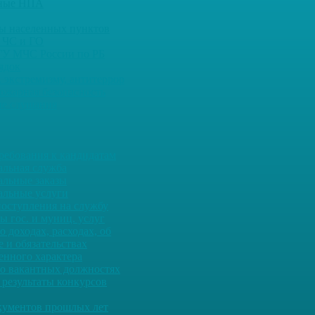
ьные НПА
ны населенных пунктов
 ЧС и ГО
ГУ МЧС России по РБ
ядок
 экстремизму, антитеррор
ожарная безопасность
е слушания
ребования к кандидатам
льная служба
льные заказы
льные услуги
оступления на службу
ы гос. и муниц. услуг
о доходах, расходах, об
 и обязательствах
енного характера
о вакантных должностях
 результаты конкурсов
кументов прошлых лет