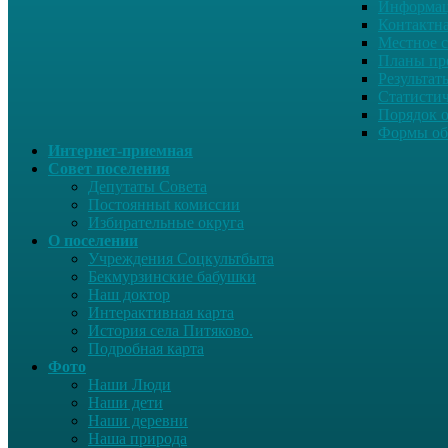
Информац
Контактн
Местное 
Планы пр
Результат
Статисти
Порядок 
Формы об
Интернет-приемная
Совет поселения
Депутаты Совета
Постоянныt комиссии
Избирательные округа
О поселении
Учреждения Соцкультбыта
Бекмурзинские бабушки
Наш доктор
Интерактивная карта
История села Питяково.
Подробная карта
Фото
Наши Люди
Наши дети
Наши деревни
Наша природа