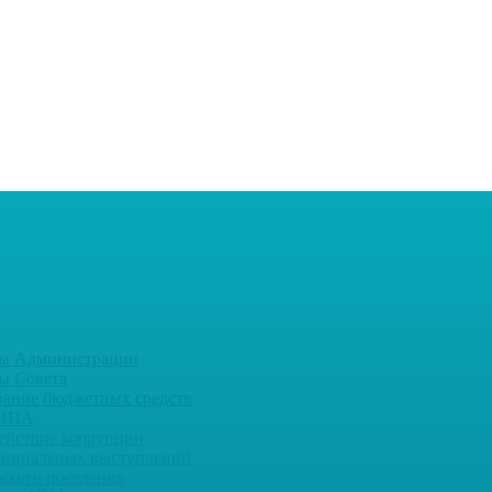
ы Администрации
ы Совета
вание бюджетных средств
 НПА
ействие коррупции
фициальных выступлений
ьского поселения