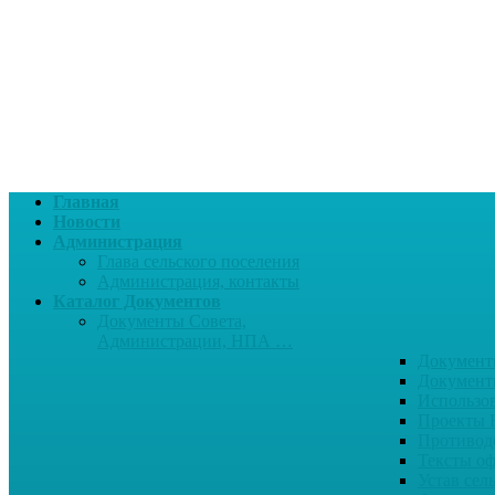
Главная
Новости
Администрация
Глава сельского поселения
Администрация, контакты
Каталог Документов
Документы Совета,
Администрации, НПА …
Документ
Документ
Использо
Проекты
Противод
Тексты о
Устав сел