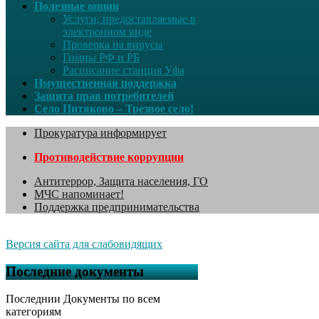
Полезные опции
Услуги, предоставляемые в
электронном виде
Проверка на вирусы
Гимны РФ и РБ
Расписание станция Уфа
Имущественная поддержка
Защита прав потребителей
Село Питяково – Трезвое село!
Прокуратура информирует
Противодействие коррупции
Антитеррор, Защита населения, ГО
МЧС напоминает!
Поддержка предпринимательства
Версия сайта для слабовидящих
Последние документы
Последнии Документы по всем
категориям