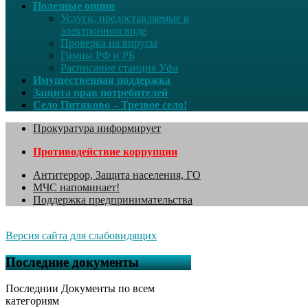
Полезные опции
Услуги, предоставляемые в
электронном виде
Проверка на вирусы
Гимны РФ и РБ
Расписание станция Уфа
Имущественная поддержка
Защита прав потребителей
Село Питяково – Трезвое село!
Прокуратура информирует
Противодействие коррупции
Антитеррор, Защита населения, ГО
МЧС напоминает!
Поддержка предпринимательства
Версия сайта для слабовидящих
Последние документы
Последнии Документы по всем
категориям