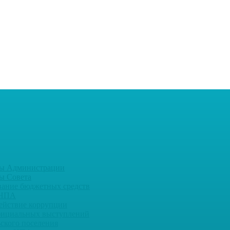
ы Администрации
ы Совета
вание бюджетных средств
 НПА
ействие коррупции
фициальных выступлений
ьского поселения