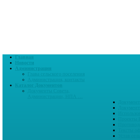
Главная
Новости
Администрация
Глава сельского поселения
Администрация, контакты
Каталог Документов
Документы Совета,
Администрации, НПА …
Документ
Документ
Использо
Проекты
Противод
Тексты о
Устав сел