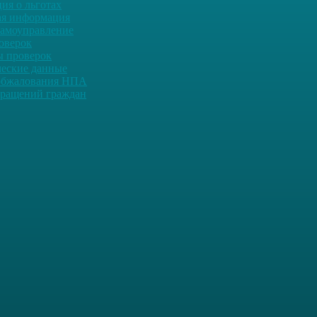
ия о льготах
ая информация
самоуправление
оверок
ы проверок
ческие данные
обжалования НПА
ращений граждан