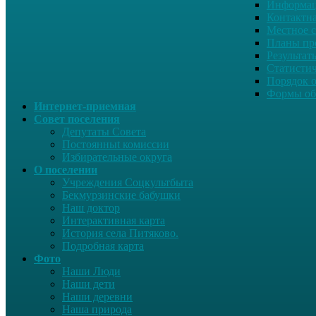
Информац
Контактн
Местное 
Планы пр
Результат
Статисти
Порядок 
Формы об
Интернет-приемная
Совет поселения
Депутаты Совета
Постоянныt комиссии
Избирательные округа
О поселении
Учреждения Соцкультбыта
Бекмурзинские бабушки
Наш доктор
Интерактивная карта
История села Питяково.
Подробная карта
Фото
Наши Люди
Наши дети
Наши деревни
Наша природа