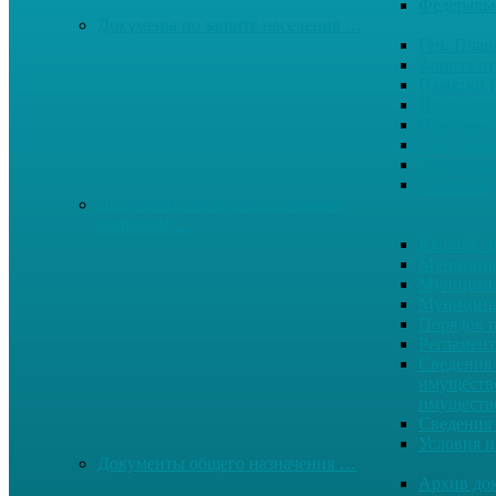
Федерал
Докумены по защите населения …
Ген. Пла
Защита от
Памятки 
Правопор
Противод.
Противоп
Публичны
Экология
Документы по муниципальным
вопросам …
Квалиф. т
Муниципа
Муниципа
Муниципа
Порядок п
Регламент
Сведения 
имуществе
имуществ
Сведения 
Условия и
Документы общего назначения …
Архив до