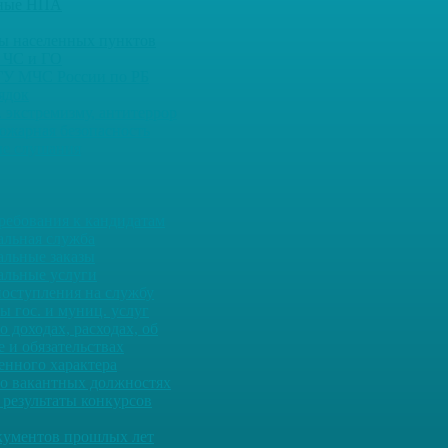
ьные НПА
ны населенных пунктов
 ЧС и ГО
ГУ МЧС России по РБ
ядок
 экстремизму, антитеррор
ожарная безопасность
е слушания
ребования к кандидатам
льная служба
льные заказы
льные услуги
оступления на службу
ы гос. и муниц. услуг
о доходах, расходах, об
 и обязательствах
енного характера
о вакантных должностях
 результаты конкурсов
кументов прошлых лет