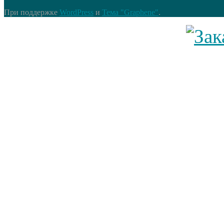
При поддержке
WordPress
и
Тема "Graphene"
.