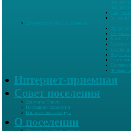
имуществе
имуществ
Сведения 
Условия и
Документы общего назначения …
Архив до
Информац
Контактн
Местное 
Планы пр
Результат
Статисти
Порядок 
Формы об
Интернет-приемная
Совет поселения
Депутаты Совета
Постоянныt комиссии
Избирательные округа
О поселении
Учреждения Соцкультбыта