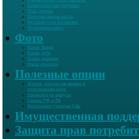
Бекмурзинские бабушки
Наш доктор
Интерактивная карта
История села Питяково.
Подробная карта
Фото
Наши Люди
Наши дети
Наши деревни
Наша природа
Полезные опции
Услуги, предоставляемые в
электронном виде
Проверка на вирусы
Гимны РФ и РБ
Расписание станция Уфа
Имущественная подд
Защита прав потребит