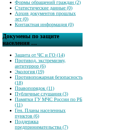
Формы обращений граждан (2)
Статистические данные (0)
Архив документов прошлых
лет (0)
Контактная информация (0)
Докумены по защите
населения …
Защита от ЧС и ГО (14)
Противод. экстремизму,
антитеррор (6)
Экология (19)
Противопожарная безопасность
(18)
Правопорядок (11)
Публичные слушания (3)
Памятки ГУ МЧС России по РБ
(11)
Ген. Планы населенных
пунктов (6)
Поддержка
предпринимательства (7)