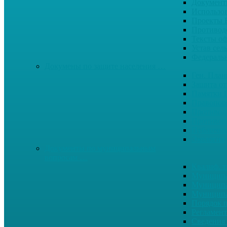
Документ
Использо
Проекты
Противод
Тексты о
Устав сел
Федерал
Докумены по защите населения …
Ген. Пла
Защита от
Памятки 
Правопор
Противод.
Противоп
Публичны
Экология
Документы по муниципальным
вопросам …
Квалиф. т
Муниципа
Муниципа
Муниципа
Порядок п
Регламент
Сведения 