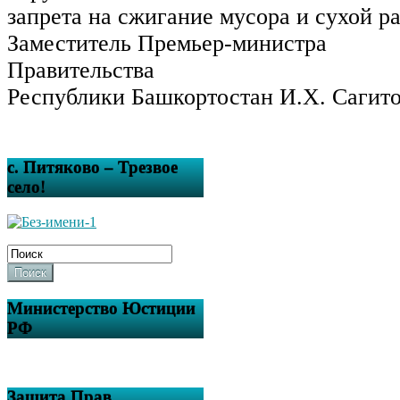
запрета на сжигание мусора и сухой р
Заместитель Премьер-министра
Правительства
Республики Башкортостан И.Х. Сагит
с. Питяково – Трезвое
село!
Поиск
Министерство Юстиции
РФ
Защита Прав