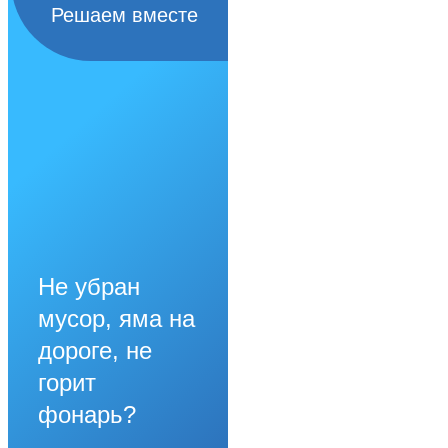
Решаем вместе
Не убран
мусор, яма на
дороге, не
горит
фонарь?