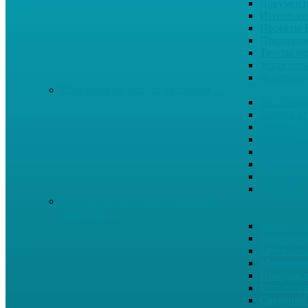
Документ
Использо
Проекты
Противод
Тексты о
Устав сел
Федерал
Докумены по защите населения …
Ген. Пла
Защита от
Памятки 
Правопор
Противод.
Противоп
Публичны
Экология
Документы по муниципальным
вопросам …
Квалиф. т
Муниципа
Муниципа
Муниципа
Порядок п
Регламент
Сведения 