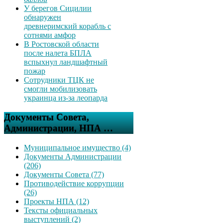
У берегов Сицилии
обнаружен
древнеримский корабль с
сотнями амфор
В Ростовской области
после налета БПЛА
вспыхнул ландшафтный
пожар
Сотрудники ТЦК не
смогли мобилизовать
украинца из-за леопарда
Документы Совета,
Администрации, НПА …
Муниципальное имущество (4)
Документы Администрации
(206)
Документы Совета (77)
Противодействие коррупции
(26)
Проекты НПА (12)
Тексты официальных
выступлений (2)