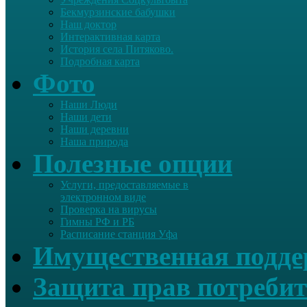
Бекмурзинские бабушки
Наш доктор
Интерактивная карта
История села Питяково.
Подробная карта
Фото
Наши Люди
Наши дети
Наши деревни
Наша природа
Полезные опции
Услуги, предоставляемые в
электронном виде
Проверка на вирусы
Гимны РФ и РБ
Расписание станция Уфа
Имущественная подд
Защита прав потребит