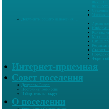
имуществе
имуществ
Сведения 
Условия и
Документы общего назначения …
Архив до
Информац
Контактн
Местное 
Планы пр
Результат
Статисти
Порядок 
Формы об
Интернет-приемная
Совет поселения
Депутаты Совета
Постоянныt комиссии
Избирательные округа
О поселении
Учреждения Соцкультбыта