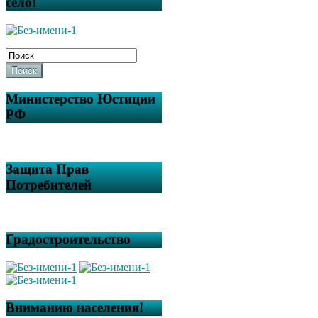
село!
Поиск
Министерство Юстиции
РФ
Защита Прав
Потребителей
Градостроительство
Вниманию населения!