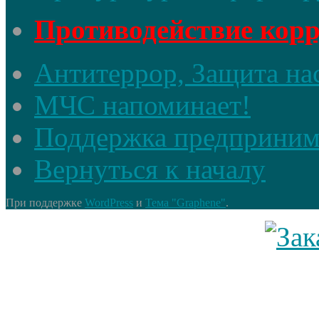
Противодействие кор
Антитеррор, Защита на
МЧС напоминает!
Поддержка предприним
Вернуться к началу
При поддержке
WordPress
и
Тема "Graphene"
.