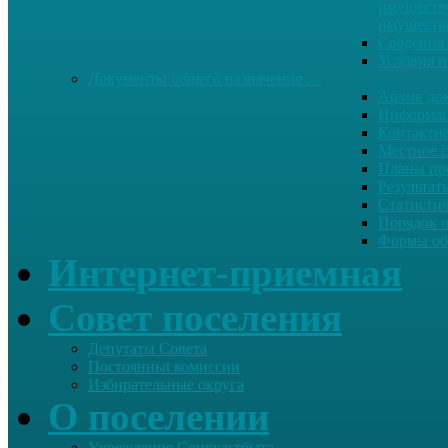
имуществе
имуществ
Сведения 
Условия и
Документы общего назначения …
Архив до
Информац
Контактн
Местное 
Планы пр
Результат
Статисти
Порядок 
Формы об
Интернет-приемная
Совет поселения
Депутаты Совета
Постоянныt комиссии
Избирательные округа
О поселении
Учреждения Соцкультбыта