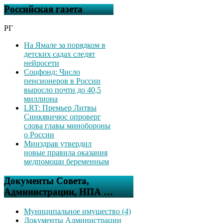
Российская газета
РГ
На Ямале за порядком в
детских садах следят
нейросети
Соцфонд: Число
пенсионеров в России
выросло почти до 40,5
миллиона
LRT: Премьер Литвы
Синкявичюс опроверг
слова главы минобороны
о России
Минздрав утвердил
новые правила оказания
медпомощи беременным
Документы Совета,
Администрации, НПА …
Муниципальное имущество (4)
Документы Администрации