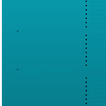
Документ
Использо
Проекты
Противод
Тексты о
Устав сел
Федерал
Докумены по защите населения …
Ген. Пла
Защита от
Памятки 
Правопор
Противод.
Противоп
Публичны
Экология
Документы по муниципальным
вопросам …
Квалиф. т
Муниципа
Муниципа
Муниципа
Порядок п
Регламент
Сведения 