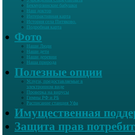
Бекмурзинские бабушки
Наш доктор
Интерактивная карта
История села Питяково.
Подробная карта
Фото
Наши Люди
Наши дети
Наши деревни
Наша природа
Полезные опции
Услуги, предоставляемые в
электронном виде
Проверка на вирусы
Гимны РФ и РБ
Расписание станция Уфа
Имущественная подд
Защита прав потребит