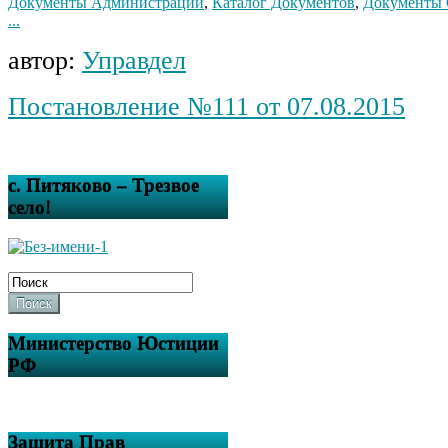
Документы Администрации
,
Каталог Документов
,
Документы 
...
автор:
Управдел
Постановление №111 от 07.08.2015
с. Питяково – Трезвое
село!
Поиск
Министерство Юстиции
РФ
Защита Прав