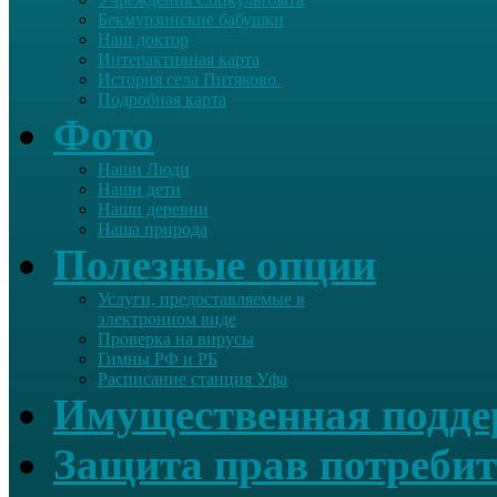
Бекмурзинские бабушки
Наш доктор
Интерактивная карта
История села Питяково.
Подробная карта
Фото
Наши Люди
Наши дети
Наши деревни
Наша природа
Полезные опции
Услуги, предоставляемые в
электронном виде
Проверка на вирусы
Гимны РФ и РБ
Расписание станция Уфа
Имущественная подд
Защита прав потребит