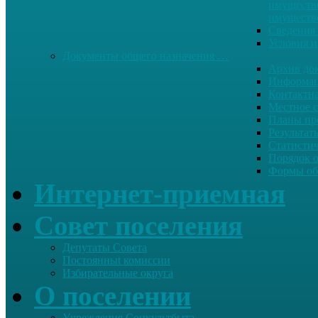
имуществе
имуществ
Сведения 
Условия и
Документы общего назначения …
Архив до
Информац
Контактн
Местное 
Планы пр
Результат
Статисти
Порядок 
Формы об
Интернет-приемная
Совет поселения
Депутаты Совета
Постоянныt комиссии
Избирательные округа
О поселении
Учреждения Соцкультбыта