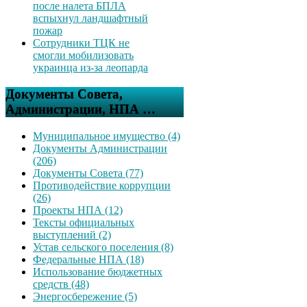
после налета БПЛА
вспыхнул ландшафтный
пожар
Сотрудники ТЦК не
смогли мобилизовать
украинца из-за леопарда
Документы Совета,
Администрации, НПА …
Муниципальное имущество (4)
Документы Администрации
(206)
Документы Совета (77)
Противодействие коррупции
(26)
Проекты НПА (12)
Тексты официальных
выступлений (2)
Устав сельского поселения (8)
Федеральные НПА (18)
Использование бюджетных
средств (48)
Энергосбережение (5)