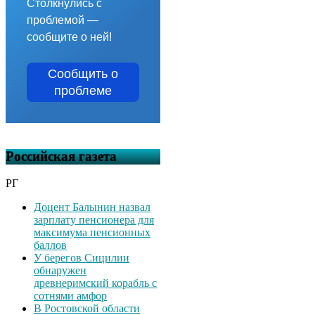
Столкнулись с
проблемой —
сообщите о ней!
Сообщить о
проблеме
Российская газета
РГ
Доцент Балынин назвал
зарплату пенсионера для
максимума пенсионных
баллов
У берегов Сицилии
обнаружен
древнеримский корабль с
сотнями амфор
В Ростовской области