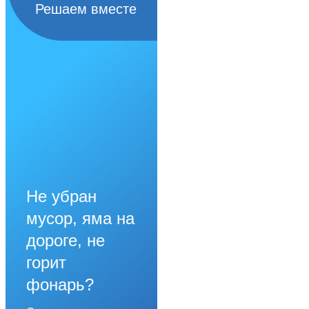
Решаем вместе
Не убран
мусор, яма на
дороге, не
горит
фонарь?