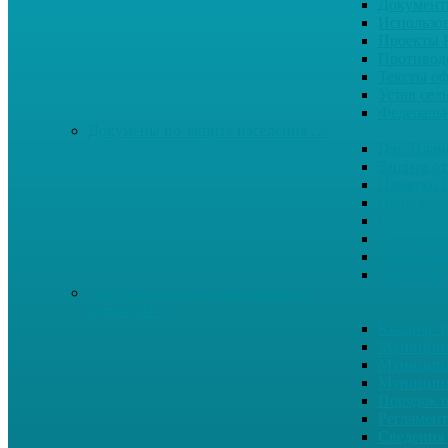
Документ
Использо
Проекты
Противод
Тексты о
Устав сел
Федерал
Докумены по защите населения …
Ген. Пла
Защита от
Памятки 
Правопор
Противод.
Противоп
Публичны
Экология
Документы по муниципальным
вопросам …
Квалиф. т
Муниципа
Муниципа
Муниципа
Порядок п
Регламент
Сведения 