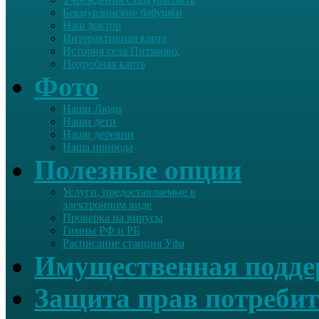
Бекмурзинские бабушки
Наш доктор
Интерактивная карта
История села Питяково.
Подробная карта
Фото
Наши Люди
Наши дети
Наши деревни
Наша природа
Полезные опции
Услуги, предоставляемые в
электронном виде
Проверка на вирусы
Гимны РФ и РБ
Расписание станция Уфа
Имущественная подд
Защита прав потребит