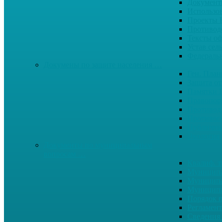
Документ
Использо
Проекты
Противод
Тексты о
Устав сел
Федерал
Докумены по защите населения …
Ген. Пла
Защита от
Памятки 
Правопор
Противод.
Противоп
Публичны
Экология
Документы по муниципальным
вопросам …
Квалиф. т
Муниципа
Муниципа
Муниципа
Порядок п
Регламент
Сведения 