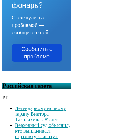
фонарь?
Столкнулись с
проблемой —
сообщите о ней!
Сообщить о
проблеме
Российская газета
РГ
Легендарному ночному
тарану Виктора
Талалихина - 85 лет
Верховный суд объяснил,
кто выплачивает
страховку клиенту с