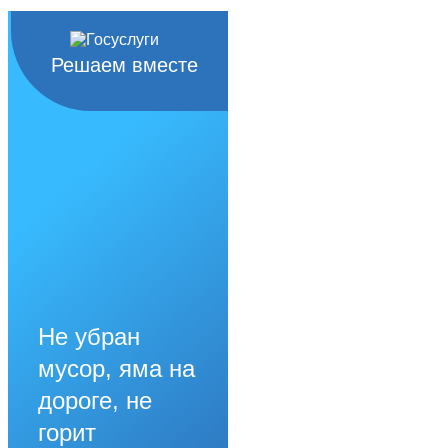
Решаем вместе
Не убран
мусор, яма на
дороге, не
горит