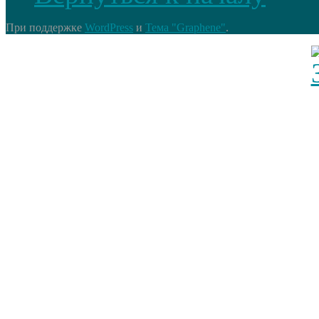
При поддержке
WordPress
и
Тема "Graphene"
.