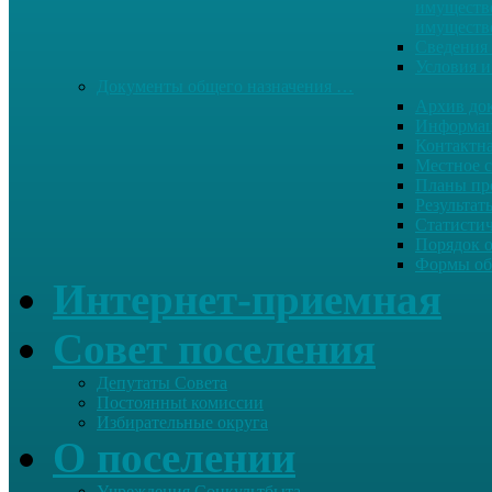
имуществе
имуществ
Сведения 
Условия и
Документы общего назначения …
Архив до
Информац
Контактн
Местное 
Планы пр
Результат
Статисти
Порядок 
Формы об
Интернет-приемная
Совет поселения
Депутаты Совета
Постоянныt комиссии
Избирательные округа
О поселении
Учреждения Соцкультбыта