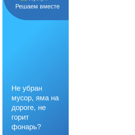
Решаем вместе
Не убран
мусор, яма на
дороге, не
горит
фонарь?