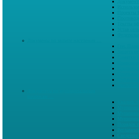
Документ
Использо
Проекты
Противод
Тексты о
Устав сел
Федерал
Докумены по защите населения …
Ген. Пла
Защита от
Памятки 
Правопор
Противод.
Противоп
Публичны
Экология
Документы по муниципальным
вопросам …
Квалиф. т
Муниципа
Муниципа
Муниципа
Порядок п
Регламент
Сведения 