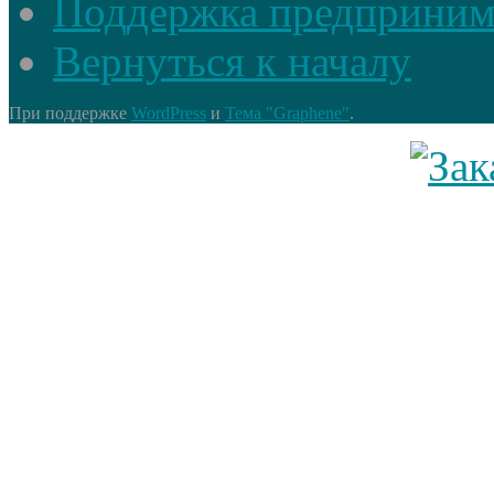
Поддержка предприним
Вернуться к началу
При поддержке
WordPress
и
Тема "Graphene"
.