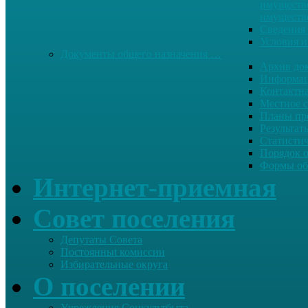
имуществе
имуществ
Сведения 
Условия и
Документы общего назначения …
Архив до
Информац
Контактн
Местное 
Планы пр
Результат
Статисти
Порядок 
Формы об
Интернет-приемная
Совет поселения
Депутаты Совета
Постоянныt комиссии
Избирательные округа
О поселении
Учреждения Соцкультбыта