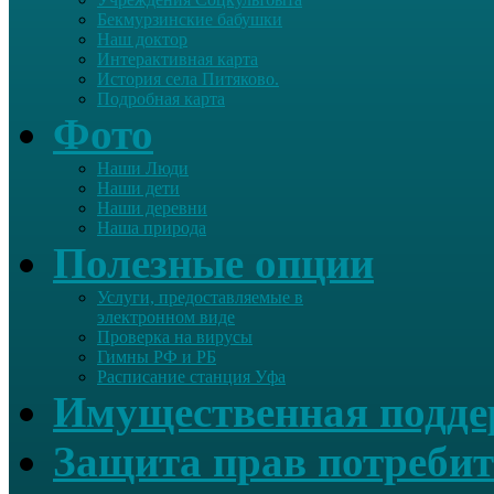
Бекмурзинские бабушки
Наш доктор
Интерактивная карта
История села Питяково.
Подробная карта
Фото
Наши Люди
Наши дети
Наши деревни
Наша природа
Полезные опции
Услуги, предоставляемые в
электронном виде
Проверка на вирусы
Гимны РФ и РБ
Расписание станция Уфа
Имущественная подд
Защита прав потребит