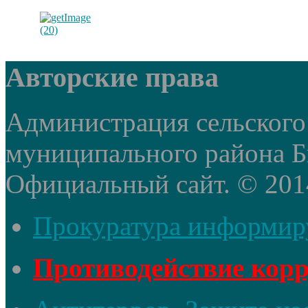
Авторские права
Администрация сельского
муниципального района Б
Официальный сайт. © 2014 
Прокуратура информир
Противодействие кор