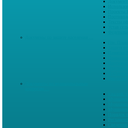
Документ
Использо
Проекты
Противод
Тексты о
Устав сел
Федерал
Докумены по защите населения …
Ген. Пла
Защита от
Памятки 
Правопор
Противод.
Противоп
Публичны
Экология
Документы по муниципальным
вопросам …
Квалиф. т
Муниципа
Муниципа
Муниципа
Порядок п
Регламент
Сведения 