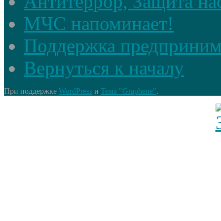
Антитеррор, Защита на
МЧС напоминает!
Поддержка предприним
Вернуться к началу
При поддержке
WordPress
и
Тема "Graphene"
.