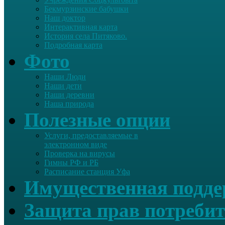
Бекмурзинские бабушки
Наш доктор
Интерактивная карта
История села Питяково.
Подробная карта
Фото
Наши Люди
Наши дети
Наши деревни
Наша природа
Полезные опции
Услуги, предоставляемые в
электронном виде
Проверка на вирусы
Гимны РФ и РБ
Расписание станция Уфа
Имущественная подд
Защита прав потребит