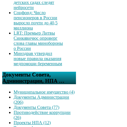
детских садах следят
нейросети
Соцфонд: Число
пенсионеров в России
выросло почти до 40,5
миллиона
LRT: Премьер Литвы
Синкявичюс опроверг
слова главы минобороны
о России
Минздрав утвердил
новые правила оказания
медпомощи беременным
Документы Совета,
Администрации, НПА …
Муниципальное имущество (4)
Документы Администрации
(206)
Документы Совета (77)
Противодействие коррупции
(26)
Проекты НПА (12)