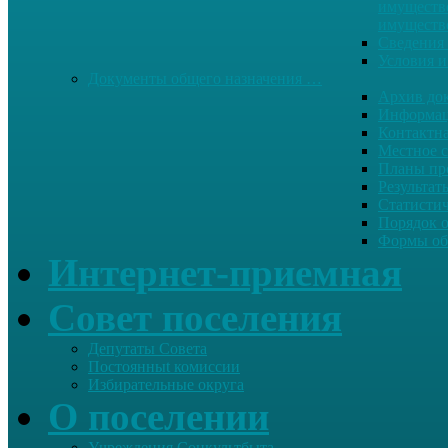
имуществе
имуществ
Сведения 
Условия и
Документы общего назначения …
Архив до
Информац
Контактн
Местное 
Планы пр
Результат
Статисти
Порядок 
Формы об
Интернет-приемная
Совет поселения
Депутаты Совета
Постоянныt комиссии
Избирательные округа
О поселении
Учреждения Соцкультбыта