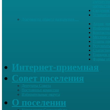
имуществе
имуществ
Сведения 
Условия и
Документы общего назначения …
Архив до
Информац
Контактн
Местное 
Планы пр
Результат
Статисти
Порядок 
Формы об
Интернет-приемная
Совет поселения
Депутаты Совета
Постоянныt комиссии
Избирательные округа
О поселении
Учреждения Соцкультбыта