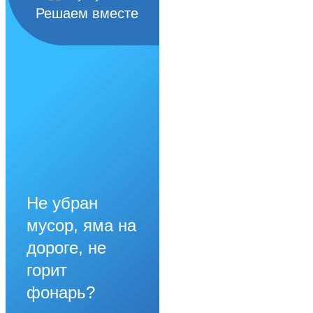
Решаем вместе
Не убран
мусор, яма на
дороге, не
горит
фонарь?