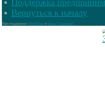
Поддержка предприним
Вернуться к началу
При поддержке
WordPress
и
Тема "Graphene"
.