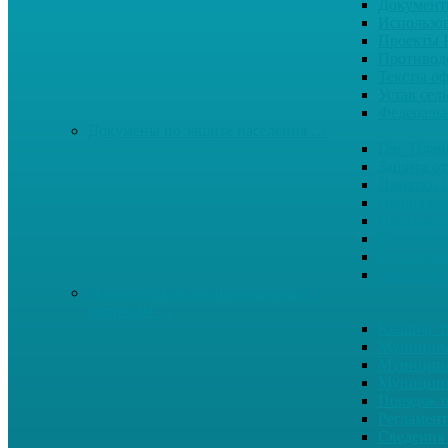
Документ
Использо
Проекты
Противод
Тексты о
Устав сел
Федерал
Докумены по защите населения …
Ген. Пла
Защита от
Памятки 
Правопор
Противод.
Противоп
Публичны
Экология
Документы по муниципальным
вопросам …
Квалиф. т
Муниципа
Муниципа
Муниципа
Порядок п
Регламент
Сведения 