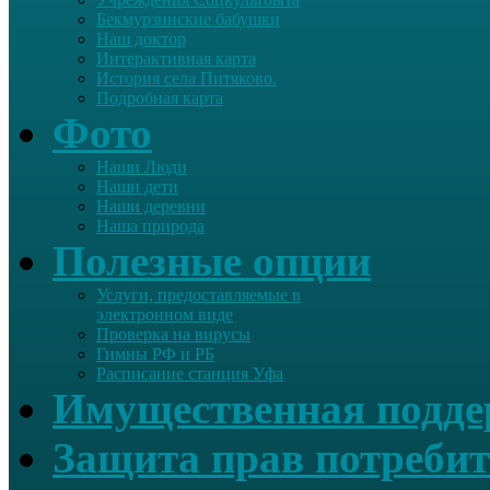
Бекмурзинские бабушки
Наш доктор
Интерактивная карта
История села Питяково.
Подробная карта
Фото
Наши Люди
Наши дети
Наши деревни
Наша природа
Полезные опции
Услуги, предоставляемые в
электронном виде
Проверка на вирусы
Гимны РФ и РБ
Расписание станция Уфа
Имущественная подд
Защита прав потребит