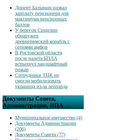
Доцент Балынин назвал
зарплату пенсионера для
максимума пенсионных
баллов
У берегов Сицилии
обнаружен
древнеримский корабль с
сотнями амфор
В Ростовской области
после налета БПЛА
вспыхнул ландшафтный
пожар
Сотрудники ТЦК не
смогли мобилизовать
украинца из-за леопарда
Документы Совета,
Администрации, НПА …
Муниципальное имущество (4)
Документы Администрации
(206)
Документы Совета (77)