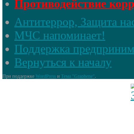
Противодействие кор
Антитеррор, Защита на
МЧС напоминает!
Поддержка предприним
Вернуться к началу
При поддержке
WordPress
и
Тема "Graphene"
.