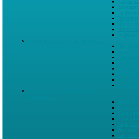
Документ
Использо
Проекты
Противод
Тексты о
Устав сел
Федерал
Докумены по защите населения …
Ген. Пла
Защита от
Памятки 
Правопор
Противод.
Противоп
Публичны
Экология
Документы по муниципальным
вопросам …
Квалиф. т
Муниципа
Муниципа
Муниципа
Порядок п
Регламент
Сведения 