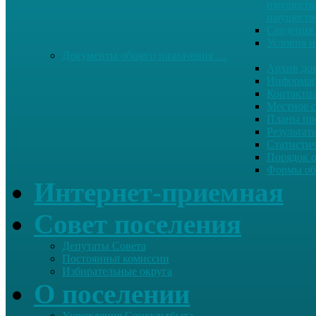
имуществе
имуществ
Сведения 
Условия и
Документы общего назначения …
Архив до
Информац
Контактн
Местное 
Планы пр
Результат
Статисти
Порядок 
Формы об
Интернет-приемная
Совет поселения
Депутаты Совета
Постоянныt комиссии
Избирательные округа
О поселении
Учреждения Соцкультбыта