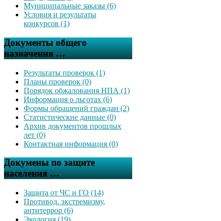
Муниципальные заказы (6)
Условия и результаты
конкурсов (1)
Документы общего
назначения …
Результаты проверок (1)
Планы проверок (0)
Порядок обжалования НПА (1)
Информация о льготах (6)
Формы обращений граждан (2)
Статистические данные (0)
Архив документов прошлых
лет (0)
Контактная информация (0)
Докумены по защите
населения …
Защита от ЧС и ГО (14)
Противод. экстремизму,
антитеррор (6)
Экология (19)