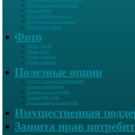
Бекмурзинские бабушки
Наш доктор
Интерактивная карта
История села Питяково.
Подробная карта
Фото
Наши Люди
Наши дети
Наши деревни
Наша природа
Полезные опции
Услуги, предоставляемые в
электронном виде
Проверка на вирусы
Гимны РФ и РБ
Расписание станция Уфа
Имущественная подд
Защита прав потребит