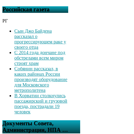
Российская газета
РГ
Сын Джо Байдена
рассказал о
прогрессирующем раке у
своего отца
С 2014 года дончане под
обстрелами всем миром
строят храм
Собянин рассказал, в
каких районах России
производят оборудование
для Московского
метрополитена
В Хорватии столкнулись
пассажирский и грузовой
поезда, пострадали 19
человек
Документы Совета,
Администрации, НПА …