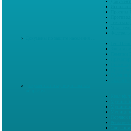
Документ
Использо
Проекты
Противод
Тексты о
Устав сел
Федерал
Докумены по защите населения …
Ген. Пла
Защита от
Памятки 
Правопор
Противод.
Противоп
Публичны
Экология
Документы по муниципальным
вопросам …
Квалиф. т
Муниципа
Муниципа
Муниципа
Порядок п
Регламент
Сведения 