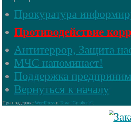
Прокуратура информир
Противодействие кор
Антитеррор, Защита на
МЧС напоминает!
Поддержка предприним
Вернуться к началу
При поддержке
WordPress
и
Тема "Graphene"
.