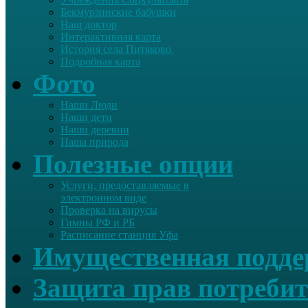
Бекмурзинские бабушки
Наш доктор
Интерактивная карта
История села Питяково.
Подробная карта
Фото
Наши Люди
Наши дети
Наши деревни
Наша природа
Полезные опции
Услуги, предоставляемые в
электронном виде
Проверка на вирусы
Гимны РФ и РБ
Расписание станция Уфа
Имущественная подд
Защита прав потребит