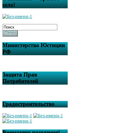
село!
Поиск
Министерство Юстиции
РФ
Защита Прав
Потребителей
Градостроительство
Вниманию населения!