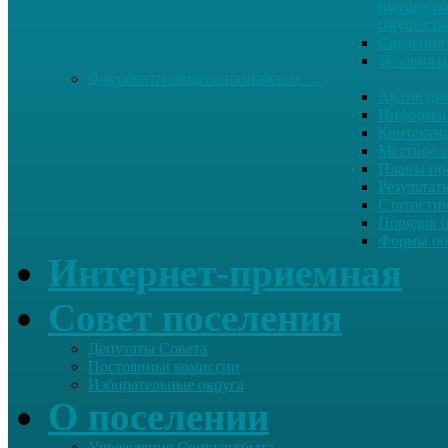
имуществе
имуществ
Сведения 
Условия и
Документы общего назначения …
Архив до
Информац
Контактн
Местное 
Планы пр
Результат
Статисти
Порядок 
Формы об
Интернет-приемная
Совет поселения
Депутаты Совета
Постоянныt комиссии
Избирательные округа
О поселении
Учреждения Соцкультбыта