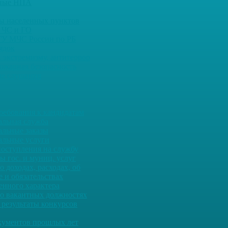
ьные НПА
ны населенных пунктов
 ЧС и ГО
ГУ МЧС России по РБ
ядок
 экстремизму, антитеррор
ожарная безопасность
е слушания
ребования к кандидатам
льная служба
льные заказы
льные услуги
оступления на службу
ы гос. и муниц. услуг
о доходах, расходах, об
 и обязательствах
енного характера
о вакантных должностях
 результаты конкурсов
кументов прошлых лет