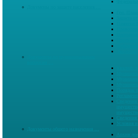
Федерал
Докумены по защите населения …
Ген. Пла
Защита от
Памятки 
Правопор
Противод.
Противоп
Публичны
Экология
Документы по муниципальным
вопросам …
Квалиф. т
Муниципа
Муниципа
Муниципа
Порядок п
Регламент
Сведения 
имуществе
имуществ
Сведения 
Условия и
Документы общего назначения …
Архив до