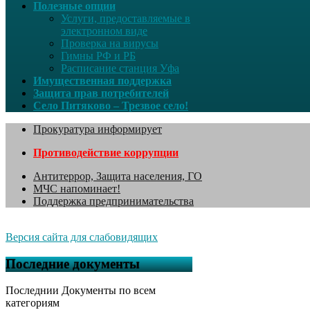
Полезные опции
Услуги, предоставляемые в
электронном виде
Проверка на вирусы
Гимны РФ и РБ
Расписание станция Уфа
Имущественная поддержка
Защита прав потребителей
Село Питяково – Трезвое село!
Прокуратура информирует
Противодействие коррупции
Антитеррор, Защита населения, ГО
МЧС напоминает!
Поддержка предпринимательства
Версия сайта для слабовидящих
Последние документы
Последнии Документы по всем
категориям