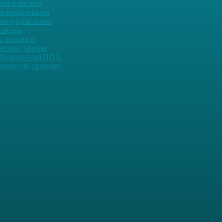
ия о льготах
ая информация
самоуправление
оверок
ы проверок
ческие данные
обжалования НПА
ращений граждан