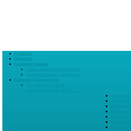
Главная
Новости
Администрация
Глава сельского поселения
Администрация, контакты
Каталог Документов
Документы Совета,
Администрации, НПА …
Документ
Документ
Использо
Проекты
Противод
Тексты о
Устав сел