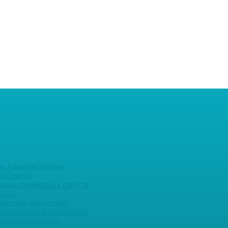
ы Администрации
ы Совета
вание бюджетных средств
 НПА
ействие коррупции
фициальных выступлений
ьского поселения