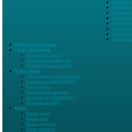
Информац
Контактн
Местное 
Планы пр
Результат
Статисти
Порядок 
Формы об
Интернет-приемная
Совет поселения
Депутаты Совета
Постоянныt комиссии
Избирательные округа
О поселении
Учреждения Соцкультбыта
Бекмурзинские бабушки
Наш доктор
Интерактивная карта
История села Питяково.
Подробная карта
Фото
Наши Люди
Наши дети
Наши деревни
Наша природа