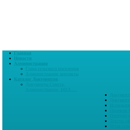
Главная
Новости
Администрация
Глава сельского поселения
Администрация, контакты
Каталог Документов
Документы Совета,
Администрации, НПА …
Документ
Документ
Использо
Проекты
Противод
Тексты о
Устав сел