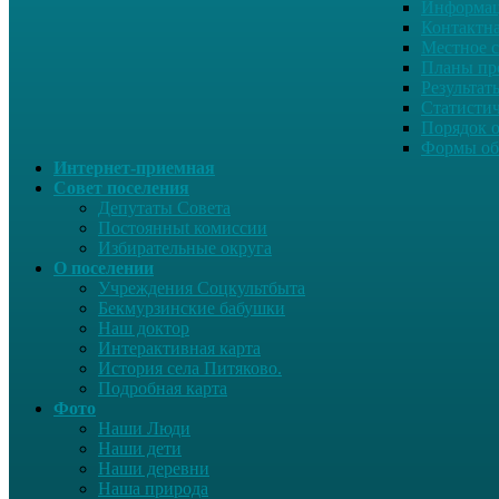
Информац
Контактн
Местное 
Планы пр
Результат
Статисти
Порядок 
Формы об
Интернет-приемная
Совет поселения
Депутаты Совета
Постоянныt комиссии
Избирательные округа
О поселении
Учреждения Соцкультбыта
Бекмурзинские бабушки
Наш доктор
Интерактивная карта
История села Питяково.
Подробная карта
Фото
Наши Люди
Наши дети
Наши деревни
Наша природа