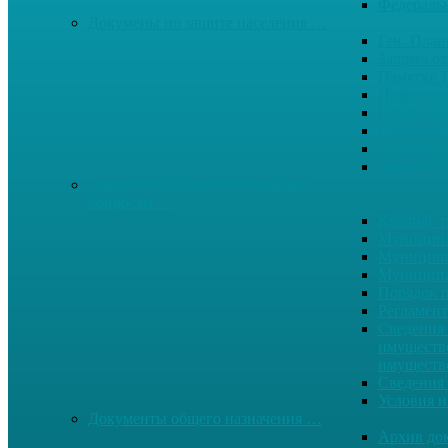
Федерал
Докумены по защите населения …
Ген. Пла
Защита от
Памятки 
Правопор
Противод.
Противоп
Публичны
Экология
Документы по муниципальным
вопросам …
Квалиф. т
Муниципа
Муниципа
Муниципа
Порядок п
Регламент
Сведения 
имуществе
имуществ
Сведения 
Условия и
Документы общего назначения …
Архив до