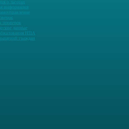
ия о льготах
ая информация
самоуправление
оверок
ы проверок
ческие данные
обжалования НПА
ращений граждан