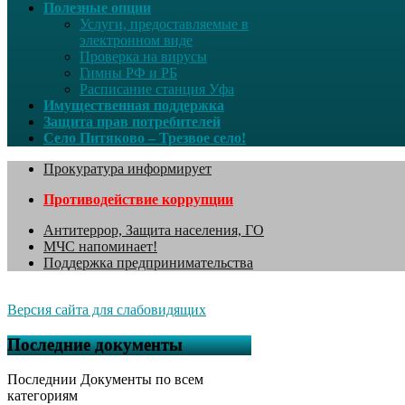
Полезные опции
Услуги, предоставляемые в
электронном виде
Проверка на вирусы
Гимны РФ и РБ
Расписание станция Уфа
Имущественная поддержка
Защита прав потребителей
Село Питяково – Трезвое село!
Прокуратура информирует
Противодействие коррупции
Антитеррор, Защита населения, ГО
МЧС напоминает!
Поддержка предпринимательства
Версия сайта для слабовидящих
Последние документы
Последнии Документы по всем
категориям