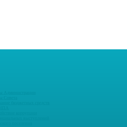
ы Администрации
ы Совета
вание бюджетных средств
 НПА
ействие коррупции
фициальных выступлений
ьского поселения