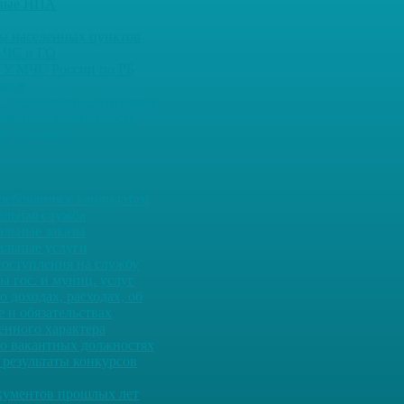
ьные НПА
ны населенных пунктов
 ЧС и ГО
ГУ МЧС России по РБ
ядок
 экстремизму, антитеррор
ожарная безопасность
е слушания
ребования к кандидатам
льная служба
льные заказы
льные услуги
оступления на службу
ы гос. и муниц. услуг
о доходах, расходах, об
 и обязательствах
енного характера
о вакантных должностях
 результаты конкурсов
кументов прошлых лет