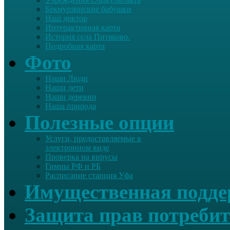
Бекмурзинские бабушки
Наш доктор
Интерактивная карта
История села Питяково.
Подробная карта
Фото
Наши Люди
Наши дети
Наши деревни
Наша природа
Полезные опции
Услуги, предоставляемые в
электронном виде
Проверка на вирусы
Гимны РФ и РБ
Расписание станция Уфа
Имущественная подд
Защита прав потребит