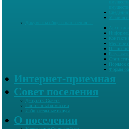
имуществе
имуществ
Сведения 
Условия и
Документы общего назначения …
Архив до
Информац
Контактн
Местное 
Планы пр
Результат
Статисти
Порядок 
Формы об
Интернет-приемная
Совет поселения
Депутаты Совета
Постоянныt комиссии
Избирательные округа
О поселении
Учреждения Соцкультбыта