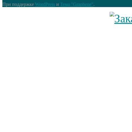
При поддержке
WordPress
и
Тема "Graphene"
.