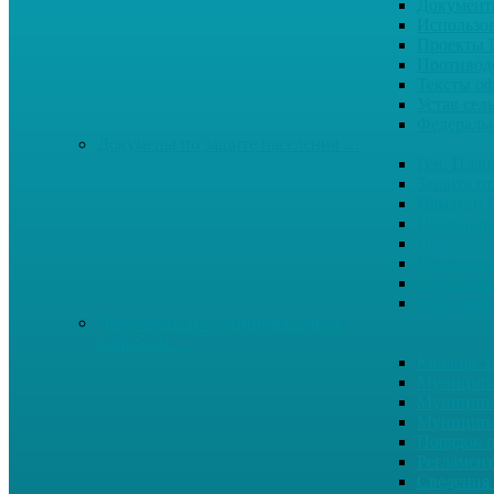
Документ
Использо
Проекты
Противод
Тексты о
Устав сел
Федерал
Докумены по защите населения …
Ген. Пла
Защита от
Памятки 
Правопор
Противод.
Противоп
Публичны
Экология
Документы по муниципальным
вопросам …
Квалиф. т
Муниципа
Муниципа
Муниципа
Порядок п
Регламент
Сведения 