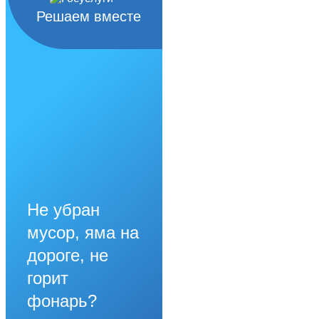
Решаем вместе
Не убран
мусор, яма на
дороге, не
горит
фонарь?