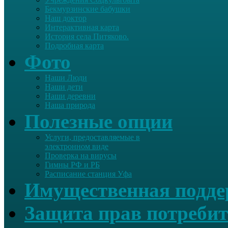
Бекмурзинские бабушки
Наш доктор
Интерактивная карта
История села Питяково.
Подробная карта
Фото
Наши Люди
Наши дети
Наши деревни
Наша природа
Полезные опции
Услуги, предоставляемые в
электронном виде
Проверка на вирусы
Гимны РФ и РБ
Расписание станция Уфа
Имущественная подд
Защита прав потребит