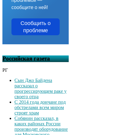
проблемой —
сообщите о ней!
Сообщить о
проблеме
Российская газета
РГ
Сын Джо Байдена
рассказал о
прогрессирующем раке у
своего отца
С 2014 года дончане под
обстрелами всем миром
строят храм
Собянин рассказал, в
каких районах России
производят оборудование
для Московского