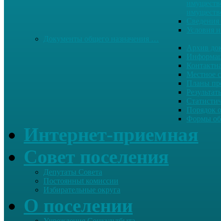
имуществе
имуществ
Сведения 
Условия и
Документы общего назначения …
Архив до
Информац
Контактн
Местное 
Планы пр
Результат
Статисти
Порядок 
Формы об
Интернет-приемная
Совет поселения
Депутаты Совета
Постоянныt комиссии
Избирательные округа
О поселении
Учреждения Соцкультбыта