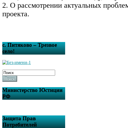
2. О рассмотрении актуальных пробле
проекта.
с. Питяково – Трезвое
село!
Поиск
Министерство Юстиции
РФ
Защита Прав
Потребителей