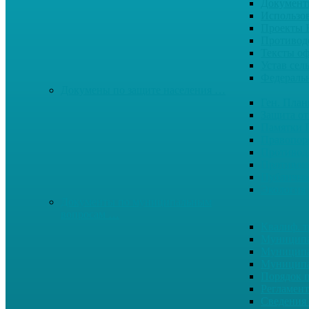
Документ
Использо
Проекты
Противод
Тексты о
Устав сел
Федерал
Докумены по защите населения …
Ген. Пла
Защита от
Памятки 
Правопор
Противод.
Противоп
Публичны
Экология
Документы по муниципальным
вопросам …
Квалиф. т
Муниципа
Муниципа
Муниципа
Порядок п
Регламент
Сведения 