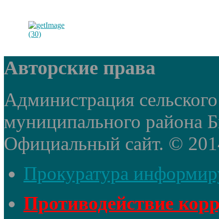
Авторские права
Администрация сельского
муниципального района Б
Официальный сайт. © 2014 
Прокуратура информир
Противодействие кор