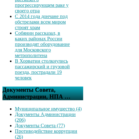
прогрессирующем раке у
своего отца
С 2014 года дончане под
обстрелами всем миром
строят храм
Собянин рассказал, в
каких районах России
производят оборудование
для Московского
метрополитена
В Хорватии столкнулись
пассажирский и грузовой
поезда, пострадали 19
человек
Документы Совета,
Администрации, НПА …
Муниципальное имущество (4)
Документы Администрации
(206)
Документы Совета (77)
Противодействие коррупции
(26)