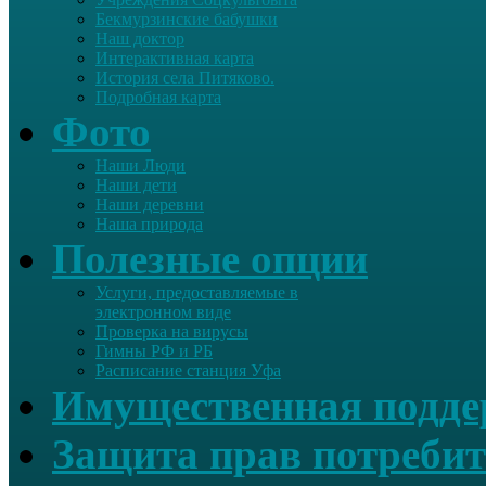
Бекмурзинские бабушки
Наш доктор
Интерактивная карта
История села Питяково.
Подробная карта
Фото
Наши Люди
Наши дети
Наши деревни
Наша природа
Полезные опции
Услуги, предоставляемые в
электронном виде
Проверка на вирусы
Гимны РФ и РБ
Расписание станция Уфа
Имущественная подд
Защита прав потребит