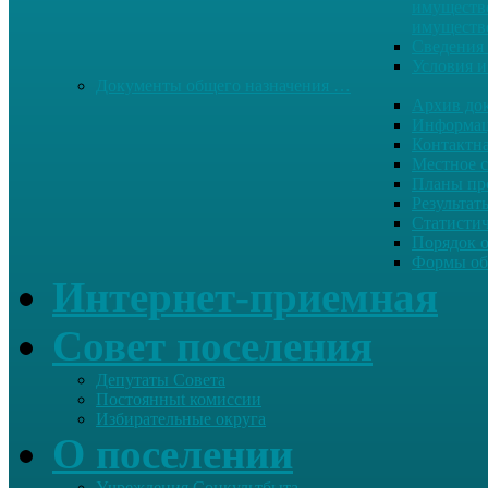
имуществе
имуществ
Сведения 
Условия и
Документы общего назначения …
Архив до
Информац
Контактн
Местное 
Планы пр
Результат
Статисти
Порядок 
Формы об
Интернет-приемная
Совет поселения
Депутаты Совета
Постоянныt комиссии
Избирательные округа
О поселении
Учреждения Соцкультбыта