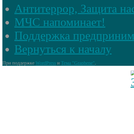
Антитеррор, Защита на
МЧС напоминает!
Поддержка предприним
Вернуться к началу
При поддержке
WordPress
и
Тема "Graphene"
.