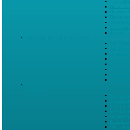
Документ
Использо
Проекты
Противод
Тексты о
Устав сел
Федерал
Докумены по защите населения …
Ген. Пла
Защита от
Памятки 
Правопор
Противод.
Противоп
Публичны
Экология
Документы по муниципальным
вопросам …
Квалиф. т
Муниципа
Муниципа
Муниципа
Порядок п
Регламент
Сведения 