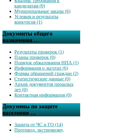
Квалиф. требования к
кандидатам (0)
Муниципальные заказы (6)
Условия и результаты
конкурсов (1)
Документы общего
назначения …
Результаты проверок (1)
Планы проверок (0)
Порядок обжалования НПА (1)
Информация о льготах (6)
Формы обращений граждан (2)
Статистические данные (0)
Архив документов прошлых
лет (0)
Контактная информация (0)
Докумены по защите
населения …
Защита от ЧС и ГО (14)
Противод. экстремизму,