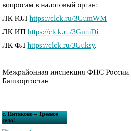
вопросам в налоговый орган:
ЛК ЮЛ
https://clck.ru/3GumWM
ЛК ИП
https://clck.ru/3GumDi
ЛК ФЛ
https://clck.ru/3Guksy
.
Межрайонная инспекция ФНС России 
Башкортостан
с. Питяково – Трезвое
село!