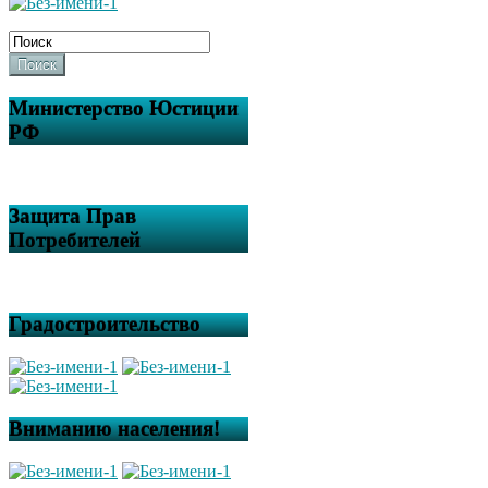
Поиск
Министерство Юстиции
РФ
Защита Прав
Потребителей
Градостроительство
Вниманию населения!