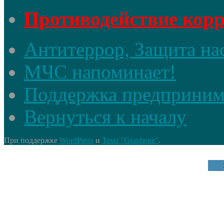
Противодействие кор
Антитеррор, Защита на
МЧС напоминает!
Поддержка предприним
Вернуться к началу
При поддержке
WordPress
и
Тема "Graphene"
.