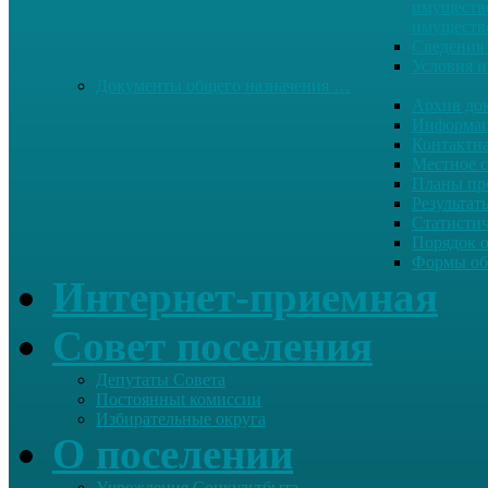
имуществе
имуществ
Сведения 
Условия и
Документы общего назначения …
Архив до
Информац
Контактн
Местное 
Планы пр
Результат
Статисти
Порядок 
Формы об
Интернет-приемная
Совет поселения
Депутаты Совета
Постоянныt комиссии
Избирательные округа
О поселении
Учреждения Соцкультбыта