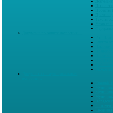
Документ
Использо
Проекты
Противод
Тексты о
Устав сел
Федерал
Докумены по защите населения …
Ген. Пла
Защита от
Памятки 
Правопор
Противод.
Противоп
Публичны
Экология
Документы по муниципальным
вопросам …
Квалиф. т
Муниципа
Муниципа
Муниципа
Порядок п
Регламент
Сведения 