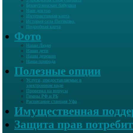
Бекмурзинские бабушки
Наш доктор
Интерактивная карта
История села Питяково.
Подробная карта
Фото
Наши Люди
Наши дети
Наши деревни
Наша природа
Полезные опции
Услуги, предоставляемые в
электронном виде
Проверка на вирусы
Гимны РФ и РБ
Расписание станция Уфа
Имущественная подд
Защита прав потребит