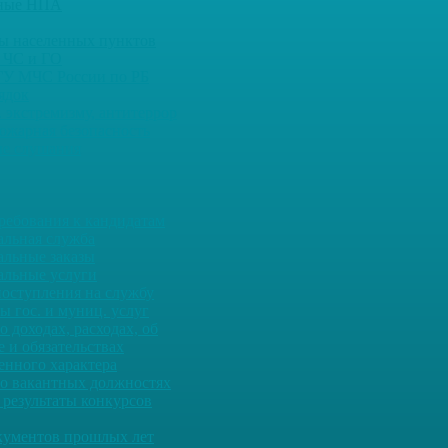
ьные НПА
ны населенных пунктов
 ЧС и ГО
ГУ МЧС России по РБ
ядок
 экстремизму, антитеррор
ожарная безопасность
е слушания
ребования к кандидатам
льная служба
льные заказы
льные услуги
оступления на службу
ы гос. и муниц. услуг
о доходах, расходах, об
 и обязательствах
енного характера
о вакантных должностях
 результаты конкурсов
кументов прошлых лет