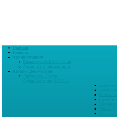
Главная
Новости
Администрация
Глава сельского поселения
Администрация, контакты
Каталог Документов
Документы Совета,
Администрации, НПА …
Документ
Документ
Использо
Проекты
Противод
Тексты о
Устав сел