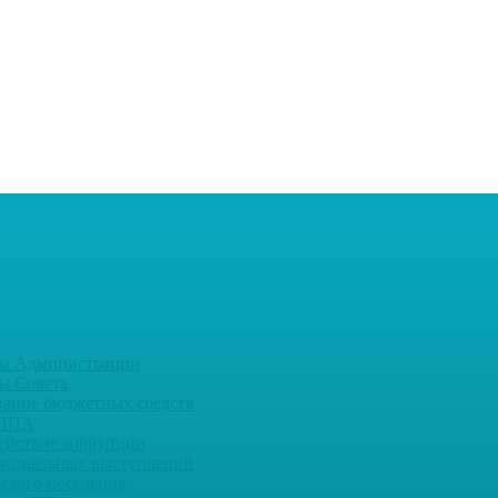
ы Администрации
ы Совета
вание бюджетных средств
 НПА
ействие коррупции
фициальных выступлений
ьского поселения