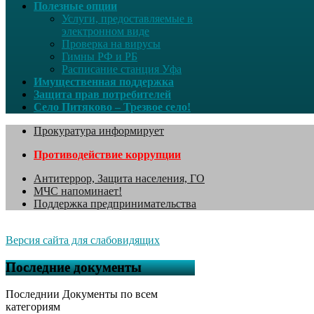
Полезные опции
Услуги, предоставляемые в
электронном виде
Проверка на вирусы
Гимны РФ и РБ
Расписание станция Уфа
Имущественная поддержка
Защита прав потребителей
Село Питяково – Трезвое село!
Прокуратура информирует
Противодействие коррупции
Антитеррор, Защита населения, ГО
МЧС напоминает!
Поддержка предпринимательства
Версия сайта для слабовидящих
Последние документы
Последнии Документы по всем
категориям