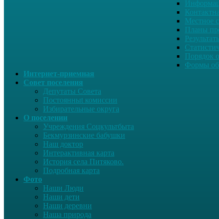
Информац
Контактн
Местное 
Планы пр
Результат
Статисти
Порядок 
Формы об
Интернет-приемная
Совет поселения
Депутаты Совета
Постоянныt комиссии
Избирательные округа
О поселении
Учреждения Соцкультбыта
Бекмурзинские бабушки
Наш доктор
Интерактивная карта
История села Питяково.
Подробная карта
Фото
Наши Люди
Наши дети
Наши деревни
Наша природа