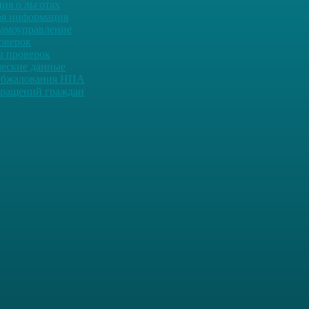
ия о льготах
ая информация
самоуправление
оверок
ы проверок
ческие данные
обжалования НПА
ращений граждан