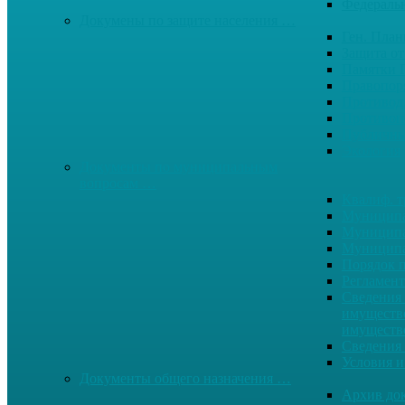
Федерал
Докумены по защите населения …
Ген. Пла
Защита от
Памятки 
Правопор
Противод.
Противоп
Публичны
Экология
Документы по муниципальным
вопросам …
Квалиф. т
Муниципа
Муниципа
Муниципа
Порядок п
Регламент
Сведения 
имуществе
имуществ
Сведения 
Условия и
Документы общего назначения …
Архив до