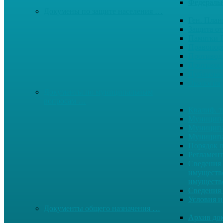
Федерал
Докумены по защите населения …
Ген. Пла
Защита от
Памятки 
Правопор
Противод.
Противоп
Публичны
Экология
Документы по муниципальным
вопросам …
Квалиф. т
Муниципа
Муниципа
Муниципа
Порядок п
Регламент
Сведения 
имуществе
имуществ
Сведения 
Условия и
Документы общего назначения …
Архив до