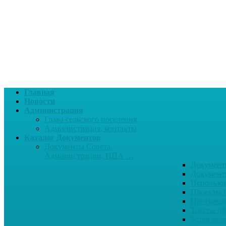
Главная
Новости
Администрация
Глава сельского поселения
Администрация, контакты
Каталог Документов
Документы Совета,
Администрации, НПА …
Документ
Документ
Использо
Проекты
Противод
Тексты о
Устав сел