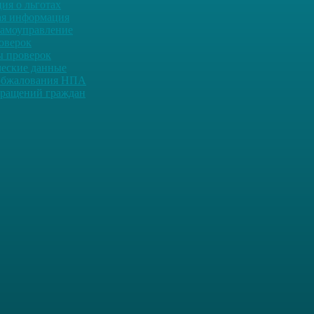
ия о льготах
ая информация
самоуправление
оверок
ы проверок
ческие данные
обжалования НПА
ращений граждан