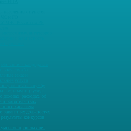
ьные НПА
ны населенных пунктов
 ЧС и ГО
ГУ МЧС России по РБ
ядок
 экстремизму, антитеррор
ожарная безопасность
е слушания
ребования к кандидатам
льная служба
льные заказы
льные услуги
оступления на службу
ы гос. и муниц. услуг
о доходах, расходах, об
 и обязательствах
енного характера
о вакантных должностях
 результаты конкурсов
кументов прошлых лет