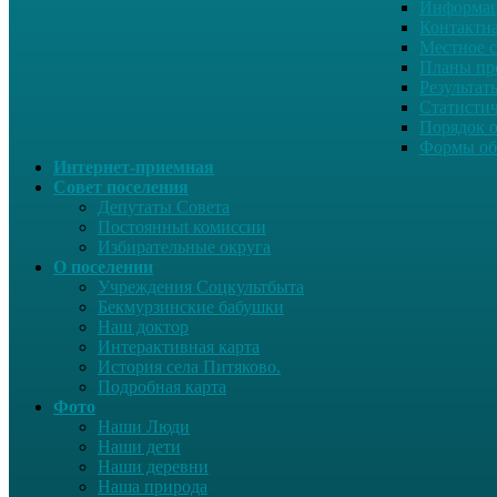
Информац
Контактн
Местное 
Планы пр
Результат
Статисти
Порядок 
Формы об
Интернет-приемная
Совет поселения
Депутаты Совета
Постоянныt комиссии
Избирательные округа
О поселении
Учреждения Соцкультбыта
Бекмурзинские бабушки
Наш доктор
Интерактивная карта
История села Питяково.
Подробная карта
Фото
Наши Люди
Наши дети
Наши деревни
Наша природа