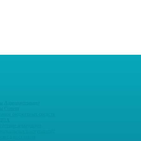
ы Администрации
ы Совета
вание бюджетных средств
 НПА
ействие коррупции
фициальных выступлений
ьского поселения