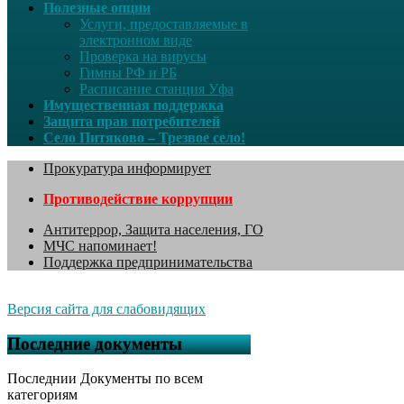
Полезные опции
Услуги, предоставляемые в
электронном виде
Проверка на вирусы
Гимны РФ и РБ
Расписание станция Уфа
Имущественная поддержка
Защита прав потребителей
Село Питяково – Трезвое село!
Прокуратура информирует
Противодействие коррупции
Антитеррор, Защита населения, ГО
МЧС напоминает!
Поддержка предпринимательства
Версия сайта для слабовидящих
Последние документы
Последнии Документы по всем
категориям