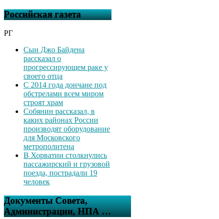
Российская газета
РГ
Сын Джо Байдена
рассказал о
прогрессирующем раке у
своего отца
С 2014 года дончане под
обстрелами всем миром
строят храм
Собянин рассказал, в
каких районах России
производят оборудование
для Московского
метрополитена
В Хорватии столкнулись
пассажирский и грузовой
поезда, пострадали 19
человек
Документы Совета,
Администрации, НПА …