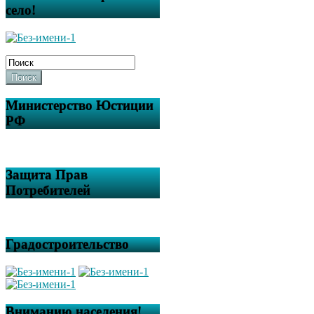
село!
Поиск
Министерство Юстиции
РФ
Защита Прав
Потребителей
Градостроительство
Вниманию населения!