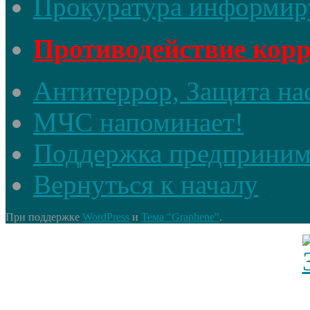
Прокуратура информир
Противодействие кор
Антитеррор, Защита на
МЧС напоминает!
Поддержка предприним
Вернуться к началу
При поддержке
WordPress
и
Тема "Graphene"
.