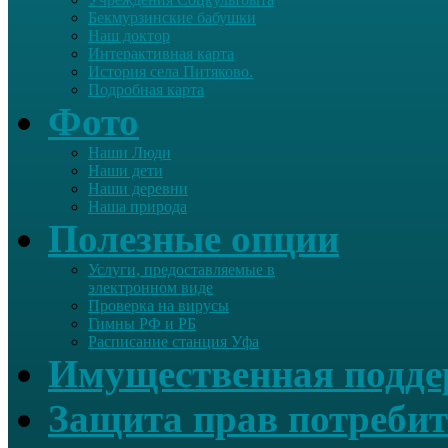
Бекмурзинские бабушки
Наш доктор
Интерактивная карта
История села Питяково.
Подробная карта
Фото
Наши Люди
Наши дети
Наши деревни
Наша природа
Полезные опции
Услуги, предоставляемые в
электронном виде
Проверка на вирусы
Гимны РФ и РБ
Расписание станция Уфа
Имущественная подд
Защита прав потребит