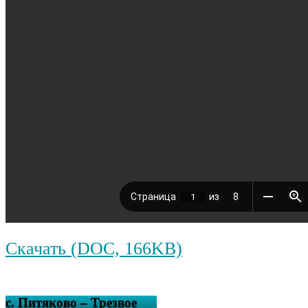
Скачать (DOC, 166KB)
с. Питяково – Трезвое