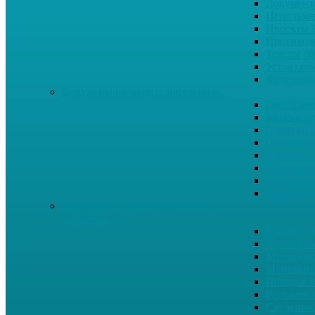
Документ
Использо
Проекты
Противод
Тексты о
Устав сел
Федерал
Докумены по защите населения …
Ген. Пла
Защита от
Памятки 
Правопор
Противод.
Противоп
Публичны
Экология
Документы по муниципальным
вопросам …
Квалиф. т
Муниципа
Муниципа
Муниципа
Порядок п
Регламент
Сведения 