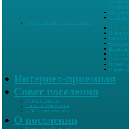
имуществе
имуществ
Сведения 
Условия и
Документы общего назначения …
Архив до
Информац
Контактн
Местное 
Планы пр
Результат
Статисти
Порядок 
Формы об
Интернет-приемная
Совет поселения
Депутаты Совета
Постоянныt комиссии
Избирательные округа
О поселении
Учреждения Соцкультбыта