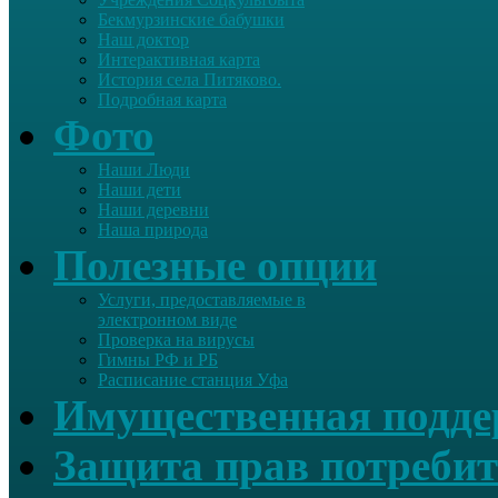
Бекмурзинские бабушки
Наш доктор
Интерактивная карта
История села Питяково.
Подробная карта
Фото
Наши Люди
Наши дети
Наши деревни
Наша природа
Полезные опции
Услуги, предоставляемые в
электронном виде
Проверка на вирусы
Гимны РФ и РБ
Расписание станция Уфа
Имущественная подд
Защита прав потребит