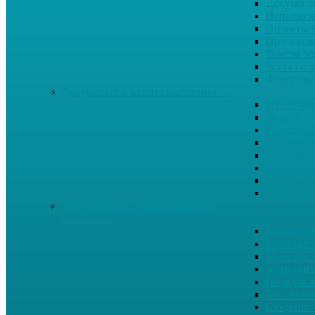
Документ
Использо
Проекты
Противод
Тексты о
Устав сел
Федерал
Докумены по защите населения …
Ген. Пла
Защита от
Памятки 
Правопор
Противод.
Противоп
Публичны
Экология
Документы по муниципальным
вопросам …
Квалиф. т
Муниципа
Муниципа
Муниципа
Порядок п
Регламент
Сведения 