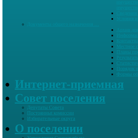
имуществе
имуществ
Сведения 
Условия и
Документы общего назначения …
Архив до
Информац
Контактн
Местное 
Планы пр
Результат
Статисти
Порядок 
Формы об
Интернет-приемная
Совет поселения
Депутаты Совета
Постоянныt комиссии
Избирательные округа
О поселении
Учреждения Соцкультбыта