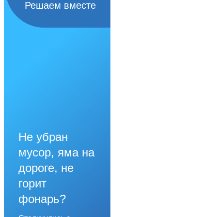
Решаем вместе
Не убран
мусор, яма на
дороге, не
горит
фонарь?