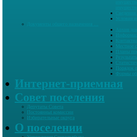
имуществе
имуществ
Сведения 
Условия и
Документы общего назначения …
Архив до
Информац
Контактн
Местное 
Планы пр
Результат
Статисти
Порядок 
Формы об
Интернет-приемная
Совет поселения
Депутаты Совета
Постоянныt комиссии
Избирательные округа
О поселении
Учреждения Соцкультбыта