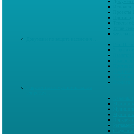
Документ
Использо
Проекты
Противод
Тексты о
Устав сел
Федерал
Докумены по защите населения …
Ген. Пла
Защита от
Памятки 
Правопор
Противод.
Противоп
Публичны
Экология
Документы по муниципальным
вопросам …
Квалиф. т
Муниципа
Муниципа
Муниципа
Порядок п
Регламент
Сведения 