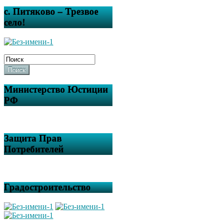
с. Питяково – Трезвое
село!
Поиск
Министерство Юстиции
РФ
Защита Прав
Потребителей
Градостроительство