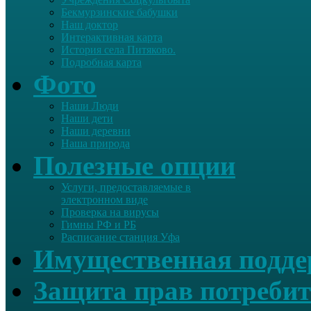
Бекмурзинские бабушки
Наш доктор
Интерактивная карта
История села Питяково.
Подробная карта
Фото
Наши Люди
Наши дети
Наши деревни
Наша природа
Полезные опции
Услуги, предоставляемые в
электронном виде
Проверка на вирусы
Гимны РФ и РБ
Расписание станция Уфа
Имущественная подд
Защита прав потребит