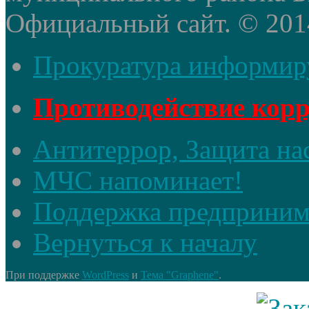
Официальный сайт. © 2014 
Прокуратура информир
Противодействие кор
Антитеррор, Защита на
МЧС напоминает!
Поддержка предприним
Вернуться к началу
При поддержке
WordPress
и
Тема "Graphene"
.