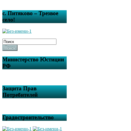
с. Питяково – Трезвое
село!
Поиск
Министерство Юстиции
РФ
Защита Прав
Потребителей
Градостроительство