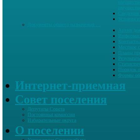
имуществе
имуществ
Сведения 
Условия и
Документы общего назначения …
Архив до
Информац
Контактн
Местное 
Планы пр
Результат
Статисти
Порядок 
Формы об
Интернет-приемная
Совет поселения
Депутаты Совета
Постоянныt комиссии
Избирательные округа
О поселении
Учреждения Соцкультбыта