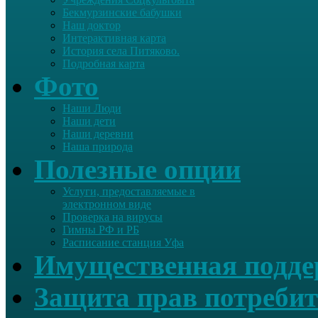
Бекмурзинские бабушки
Наш доктор
Интерактивная карта
История села Питяково.
Подробная карта
Фото
Наши Люди
Наши дети
Наши деревни
Наша природа
Полезные опции
Услуги, предоставляемые в
электронном виде
Проверка на вирусы
Гимны РФ и РБ
Расписание станция Уфа
Имущественная подд
Защита прав потребит