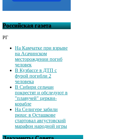
Российская газета
РГ
На Камчатке при взрыве
на Асачинском
месторождении погиб
человек
В Кузбассе в ДТП с
фурой погибли 2
человека
В Сибири сельчан
покрестят и обследуют в
"плавучей" церкви-
корабле
На Селигере забили
рюхи: в Осташкове
стартовал августовский
марафон народной игры
Документы Совета,