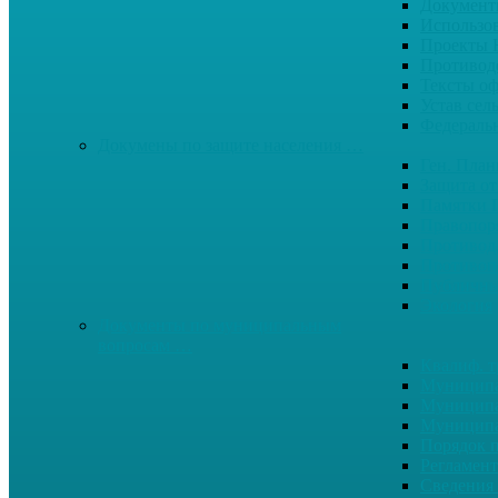
Документ
Использо
Проекты
Противод
Тексты о
Устав сел
Федерал
Докумены по защите населения …
Ген. Пла
Защита от
Памятки 
Правопор
Противод.
Противоп
Публичны
Экология
Документы по муниципальным
вопросам …
Квалиф. т
Муниципа
Муниципа
Муниципа
Порядок п
Регламент
Сведения 