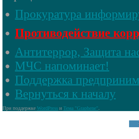
Прокуратура информир
Противодействие кор
Антитеррор, Защита на
МЧС напоминает!
Поддержка предприним
Вернуться к началу
При поддержке
WordPress
и
Тема "Graphene"
.