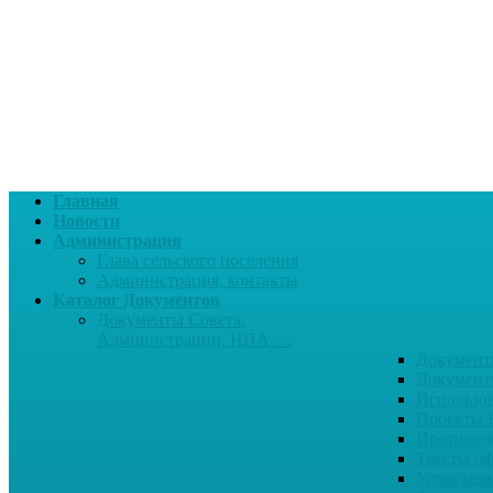
Главная
Новости
Администрация
Глава сельского поселения
Администрация, контакты
Каталог Документов
Документы Совета,
Администрации, НПА …
Документ
Документ
Использо
Проекты
Противод
Тексты о
Устав сел