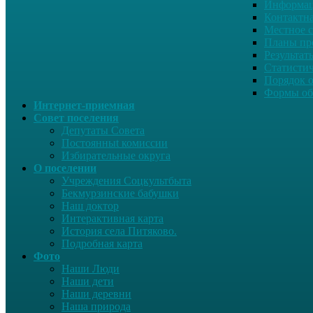
Информац
Контактн
Местное 
Планы пр
Результат
Статисти
Порядок 
Формы об
Интернет-приемная
Совет поселения
Депутаты Совета
Постоянныt комиссии
Избирательные округа
О поселении
Учреждения Соцкультбыта
Бекмурзинские бабушки
Наш доктор
Интерактивная карта
История села Питяково.
Подробная карта
Фото
Наши Люди
Наши дети
Наши деревни
Наша природа