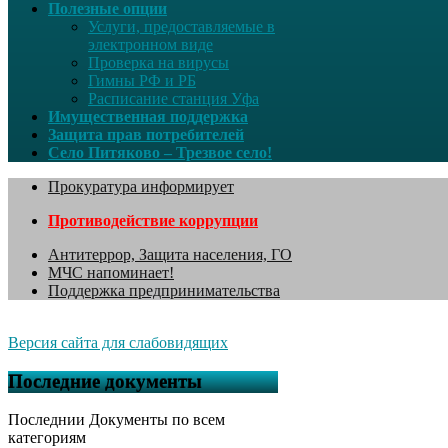
Полезные опции
Услуги, предоставляемые в
электронном виде
Проверка на вирусы
Гимны РФ и РБ
Расписание станция Уфа
Имущественная поддержка
Защита прав потребителей
Село Питяково – Трезвое село!
Прокуратура информирует
Противодействие коррупции
Антитеррор, Защита населения, ГО
МЧС напоминает!
Поддержка предпринимательства
Версия сайта для слабовидящих
Последние документы
Последнии Документы по всем
категориям