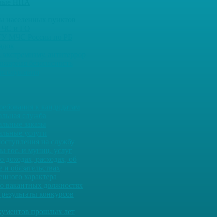
ьные НПА
ны населенных пунктов
 ЧС и ГО
ГУ МЧС России по РБ
ядок
 экстремизму, антитеррор
ожарная безопасность
е слушания
ребования к кандидатам
льная служба
льные заказы
льные услуги
оступления на службу
ы гос. и муниц. услуг
о доходах, расходах, об
 и обязательствах
енного характера
о вакантных должностях
 результаты конкурсов
кументов прошлых лет