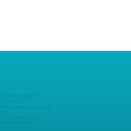
ы Администрации
ы Совета
вание бюджетных средств
 НПА
ействие коррупции
фициальных выступлений
ьского поселения