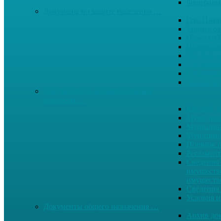
Федерал
Докумены по защите населения …
Ген. Пла
Защита от
Памятки 
Правопор
Противод.
Противоп
Публичны
Экология
Документы по муниципальным
вопросам …
Квалиф. т
Муниципа
Муниципа
Муниципа
Порядок п
Регламент
Сведения 
имуществе
имуществ
Сведения 
Условия и
Документы общего назначения …
Архив до