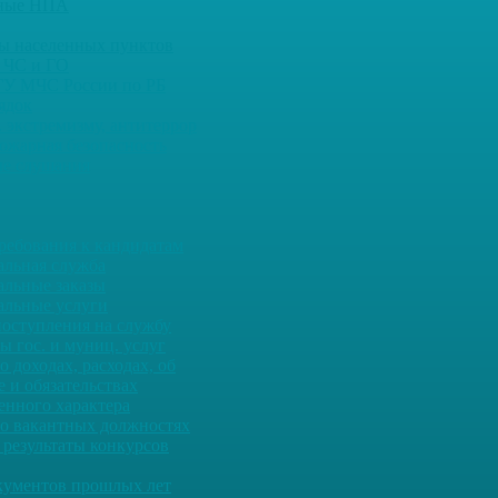
ьные НПА
ны населенных пунктов
 ЧС и ГО
ГУ МЧС России по РБ
ядок
 экстремизму, антитеррор
ожарная безопасность
е слушания
ребования к кандидатам
льная служба
льные заказы
льные услуги
оступления на службу
ы гос. и муниц. услуг
о доходах, расходах, об
 и обязательствах
енного характера
о вакантных должностях
 результаты конкурсов
кументов прошлых лет