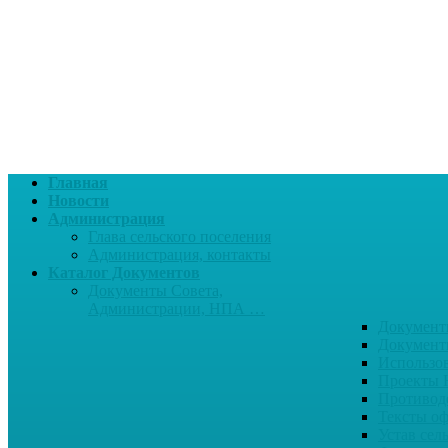
Главная
Новости
Администрация
Глава сельского поселения
Администрация, контакты
Каталог Документов
Документы Совета,
Администрации, НПА …
Документ
Документ
Использо
Проекты
Противод
Тексты о
Устав сел