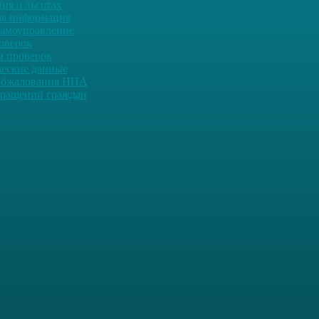
ия о льготах
ая информация
самоуправление
оверок
ы проверок
ческие данные
обжалования НПА
ращений граждан