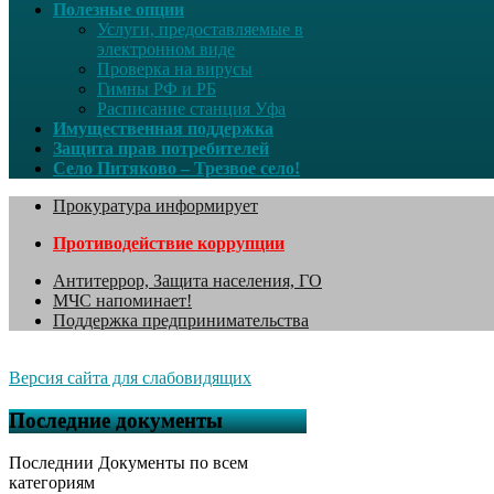
Полезные опции
Услуги, предоставляемые в
электронном виде
Проверка на вирусы
Гимны РФ и РБ
Расписание станция Уфа
Имущественная поддержка
Защита прав потребителей
Село Питяково – Трезвое село!
Прокуратура информирует
Противодействие коррупции
Антитеррор, Защита населения, ГО
МЧС напоминает!
Поддержка предпринимательства
Версия сайта для слабовидящих
Последние документы
Последнии Документы по всем
категориям