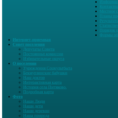
Информац
Контактн
Местное 
Планы пр
Результат
Статисти
Порядок 
Формы об
Интернет-приемная
Совет поселения
Депутаты Совета
Постоянныt комиссии
Избирательные округа
О поселении
Учреждения Соцкультбыта
Бекмурзинские бабушки
Наш доктор
Интерактивная карта
История села Питяково.
Подробная карта
Фото
Наши Люди
Наши дети
Наши деревни
Наша природа