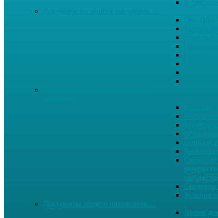
Федерал
Докумены по защите населения …
Ген. Пла
Защита от
Памятки 
Правопор
Противод.
Противоп
Публичны
Экология
Документы по муниципальным
вопросам …
Квалиф. т
Муниципа
Муниципа
Муниципа
Порядок п
Регламент
Сведения 
имуществе
имуществ
Сведения 
Условия и
Документы общего назначения …
Архив до