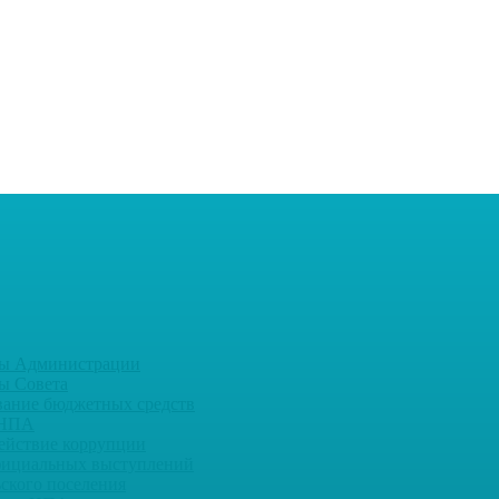
ы Администрации
ы Совета
вание бюджетных средств
 НПА
ействие коррупции
фициальных выступлений
ьского поселения