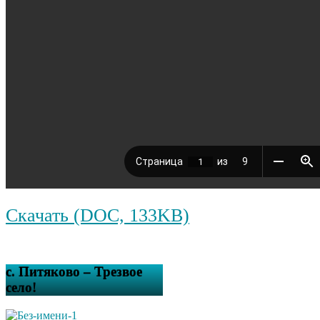
Скачать (DOC, 133KB)
с. Питяково – Трезвое
село!