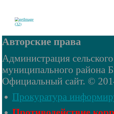
Авторские права
Администрация сельского
муниципального района Б
Официальный сайт. © 2014 
Прокуратура информир
Противодействие кор