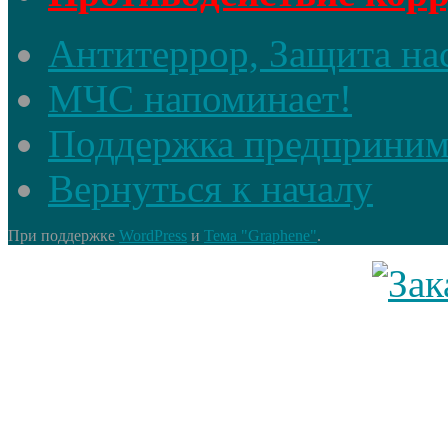
Антитеррор, Защита на
МЧС напоминает!
Поддержка предприним
Вернуться к началу
При поддержке
WordPress
и
Тема "Graphene"
.