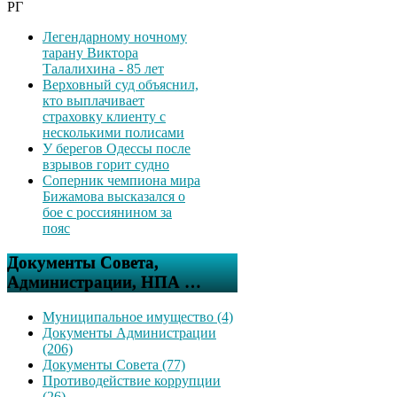
РГ
Легендарному ночному
тарану Виктора
Талалихина - 85 лет
Верховный суд объяснил,
кто выплачивает
страховку клиенту с
несколькими полисами
У берегов Одессы после
взрывов горит судно
Соперник чемпиона мира
Бижамова высказался о
бое с россиянином за
пояс
Документы Совета,
Администрации, НПА …
Муниципальное имущество (4)
Документы Администрации
(206)
Документы Совета (77)
Противодействие коррупции
(26)