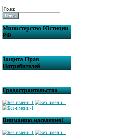
Поиск
Министерство Юстиции
РФ
Защита Прав
Потребителей
Градостроительство
Вниманию населения!