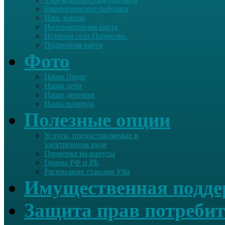
Бекмурзинские бабушки
Наш доктор
Интерактивная карта
История села Питяково.
Подробная карта
Фото
Наши Люди
Наши дети
Наши деревни
Наша природа
Полезные опции
Услуги, предоставляемые в
электронном виде
Проверка на вирусы
Гимны РФ и РБ
Расписание станция Уфа
Имущественная подд
Защита прав потребит