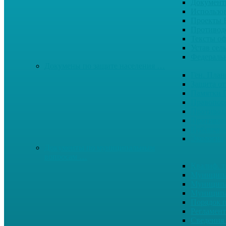
Документ
Использо
Проекты
Противод
Тексты о
Устав сел
Федерал
Докумены по защите населения …
Ген. Пла
Защита от
Памятки 
Правопор
Противод.
Противоп
Публичны
Экология
Документы по муниципальным
вопросам …
Квалиф. т
Муниципа
Муниципа
Муниципа
Порядок п
Регламент
Сведения 