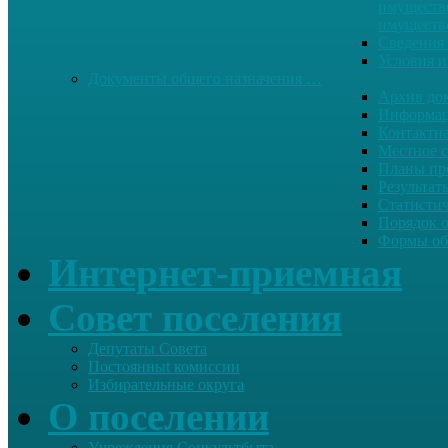
имуществе
имуществ
Сведения 
Условия и
Документы общего назначения …
Архив до
Информац
Контактн
Местное 
Планы пр
Результат
Статисти
Порядок 
Формы об
Интернет-приемная
Совет поселения
Депутаты Совета
Постоянныt комиссии
Избирательные округа
О поселении
Учреждения Соцкультбыта