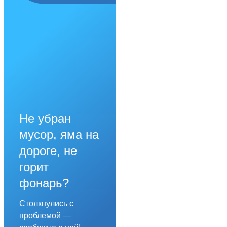
Не убран
мусор, яма на
дороге, не
горит
фонарь?
Столкнулись с
проблемой —