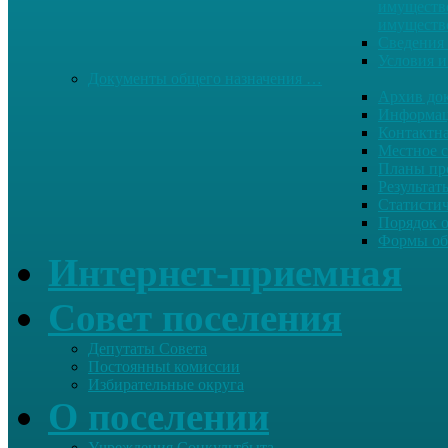
имуществе
имуществ
Сведения 
Условия и
Документы общего назначения …
Архив до
Информац
Контактн
Местное 
Планы пр
Результат
Статисти
Порядок 
Формы об
Интернет-приемная
Совет поселения
Депутаты Совета
Постоянныt комиссии
Избирательные округа
О поселении
Учреждения Соцкультбыта