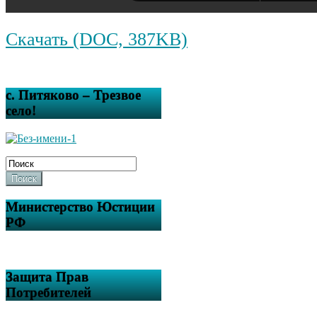
Скачать (DOC, 387KB)
с. Питяково – Трезвое
село!
Поиск
Министерство Юстиции
РФ
Защита Прав
Потребителей