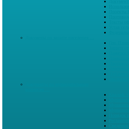
Документ
Использо
Проекты
Противод
Тексты о
Устав сел
Федерал
Докумены по защите населения …
Ген. Пла
Защита от
Памятки 
Правопор
Противод.
Противоп
Публичны
Экология
Документы по муниципальным
вопросам …
Квалиф. т
Муниципа
Муниципа
Муниципа
Порядок п
Регламент
Сведения 