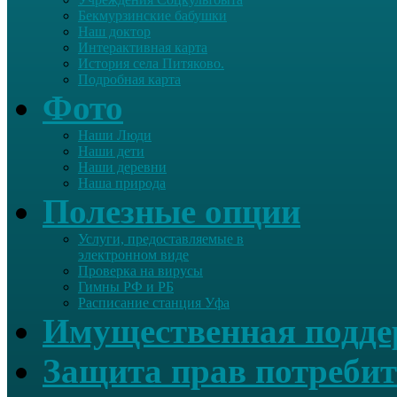
Бекмурзинские бабушки
Наш доктор
Интерактивная карта
История села Питяково.
Подробная карта
Фото
Наши Люди
Наши дети
Наши деревни
Наша природа
Полезные опции
Услуги, предоставляемые в
электронном виде
Проверка на вирусы
Гимны РФ и РБ
Расписание станция Уфа
Имущественная подд
Защита прав потребит