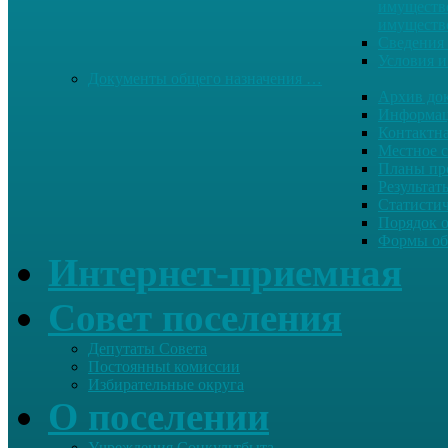
имуществе
имуществ
Сведения 
Условия и
Документы общего назначения …
Архив до
Информац
Контактн
Местное 
Планы пр
Результат
Статисти
Порядок 
Формы об
Интернет-приемная
Совет поселения
Депутаты Совета
Постоянныt комиссии
Избирательные округа
О поселении
Учреждения Соцкультбыта