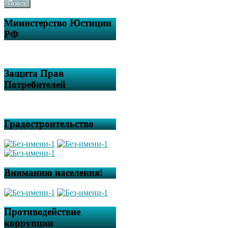
Поиск
Министерство Юстиции
РФ
Защита Прав
Потребителей
Градостроительство
Вниманию населения!
Противодействие
коррупции