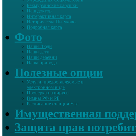
Бекмурзинские бабушки
Наш доктор
Интерактивная карта
История села Питяково.
Подробная карта
Фото
Наши Люди
Наши дети
Наши деревни
Наша природа
Полезные опции
Услуги, предоставляемые в
электронном виде
Проверка на вирусы
Гимны РФ и РБ
Расписание станция Уфа
Имущественная подд
Защита прав потребит