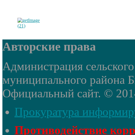
Авторские права
Администрация сельского
муниципального района Б
Официальный сайт. © 2014 
Прокуратура информир
Противодействие кор