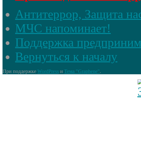
Антитеррор, Защита на
МЧС напоминает!
Поддержка предприним
Вернуться к началу
При поддержке
WordPress
и
Тема "Graphene"
.