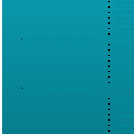
Документ
Использо
Проекты
Противод
Тексты о
Устав сел
Федерал
Докумены по защите населения …
Ген. Пла
Защита от
Памятки 
Правопор
Противод.
Противоп
Публичны
Экология
Документы по муниципальным
вопросам …
Квалиф. т
Муниципа
Муниципа
Муниципа
Порядок п
Регламент
Сведения 