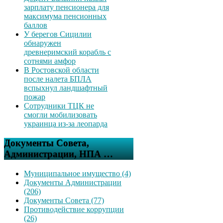
зарплату пенсионера для
максимума пенсионных
баллов
У берегов Сицилии
обнаружен
древнеримский корабль с
сотнями амфор
В Ростовской области
после налета БПЛА
вспыхнул ландшафтный
пожар
Сотрудники ТЦК не
смогли мобилизовать
украинца из-за леопарда
Документы Совета,
Администрации, НПА …
Муниципальное имущество (4)
Документы Администрации
(206)
Документы Совета (77)
Противодействие коррупции
(26)