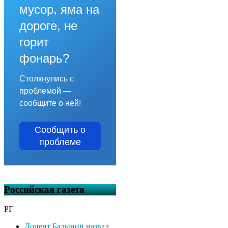
мусор, яма на
дороге, не
горит
фонарь?
Столкнулись с
проблемой —
сообщите о ней!
Сообщить о
проблеме
Российская газета
РГ
Доцент Балынин назвал