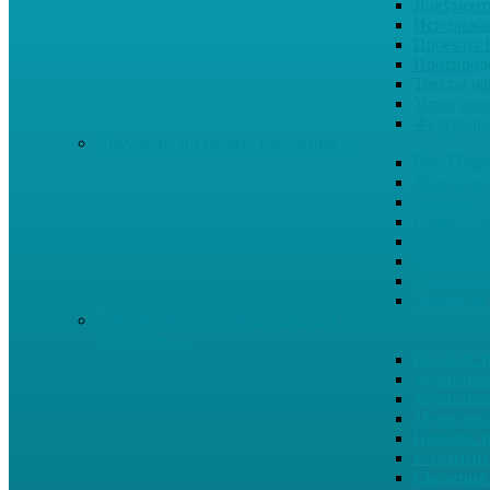
Документ
Использо
Проекты
Противод
Тексты о
Устав сел
Федерал
Докумены по защите населения …
Ген. Пла
Защита от
Памятки 
Правопор
Противод.
Противоп
Публичны
Экология
Документы по муниципальным
вопросам …
Квалиф. т
Муниципа
Муниципа
Муниципа
Порядок п
Регламент
Сведения 