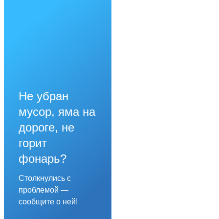
Не убран
мусор, яма на
дороге, не
горит
фонарь?
Столкнулись с
проблемой —
сообщите о ней!