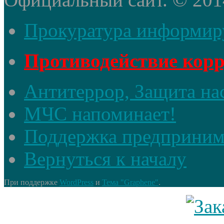
Прокуратура информир
Противодействие кор
Антитеррор, Защита на
МЧС напоминает!
Поддержка предприним
Вернуться к началу
При поддержке
WordPress
и
Тема "Graphene"
.