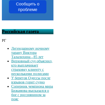
Сообщить о
проблеме
Российская газета
РГ
Легендарному ночному
тарану Виктора
Талалихина - 85 лет
Верховный суд объяснил,
кто выплачивает
страховку клиенту с
несколькими полисами
У берегов Одессы после
взрывов горит судно
Соперник чемпиона мира
Бижамова высказался о
бое с россиянином за
пояс