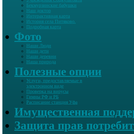
Бекмурзинские бабушки
Наш доктор
Интерактивная карта
История села Питяково.
Подробная карта
Фото
Наши Люди
Наши дети
Наши деревни
Наша природа
Полезные опции
Услуги, предоставляемые в
электронном виде
Проверка на вирусы
Гимны РФ и РБ
Расписание станция Уфа
Имущественная подд
Защита прав потребит