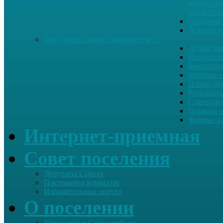
имуществе
имуществ
Сведения 
Условия и
Документы общего назначения …
Архив до
Информац
Контактн
Местное 
Планы пр
Результат
Статисти
Порядок 
Формы об
Интернет-приемная
Совет поселения
Депутаты Совета
Постоянныt комиссии
Избирательные округа
О поселении
Учреждения Соцкультбыта