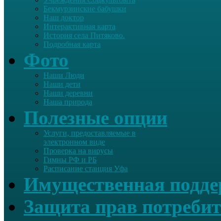
Бекмурзинские бабушки
Наш доктор
Интерактивная карта
История села Питяково.
Подробная карта
Фото
Наши Люди
Наши дети
Наши деревни
Наша природа
Полезные опции
Услуги, предоставляемые в
электронном виде
Проверка на вирусы
Гимны РФ и РБ
Расписание станция Уфа
Имущественная подд
Защита прав потребит