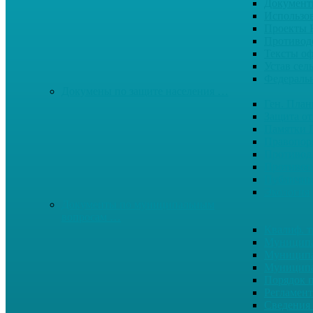
Документ
Использо
Проекты
Противод
Тексты о
Устав сел
Федерал
Докумены по защите населения …
Ген. Пла
Защита от
Памятки 
Правопор
Противод.
Противоп
Публичны
Экология
Документы по муниципальным
вопросам …
Квалиф. т
Муниципа
Муниципа
Муниципа
Порядок п
Регламент
Сведения 