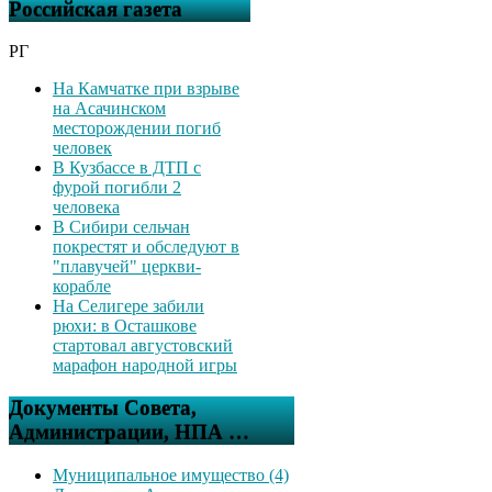
Российская газета
РГ
На Камчатке при взрыве
на Асачинском
месторождении погиб
человек
В Кузбассе в ДТП с
фурой погибли 2
человека
В Сибири сельчан
покрестят и обследуют в
"плавучей" церкви-
корабле
На Селигере забили
рюхи: в Осташкове
стартовал августовский
марафон народной игры
Документы Совета,
Администрации, НПА …
Муниципальное имущество (4)