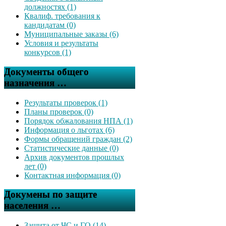
должностях (1)
Квалиф. требования к
кандидатам (0)
Муниципальные заказы (6)
Условия и результаты
конкурсов (1)
Документы общего
назначения …
Результаты проверок (1)
Планы проверок (0)
Порядок обжалования НПА (1)
Информация о льготах (6)
Формы обращений граждан (2)
Статистические данные (0)
Архив документов прошлых
лет (0)
Контактная информация (0)
Докумены по защите
населения …
Защита от ЧС и ГО (14)