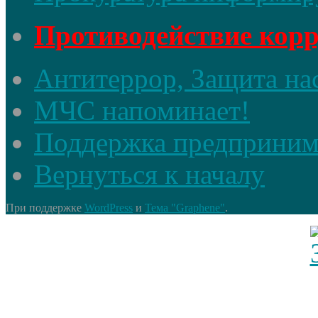
Противодействие кор
Антитеррор, Защита на
МЧС напоминает!
Поддержка предприним
Вернуться к началу
При поддержке
WordPress
и
Тема "Graphene"
.