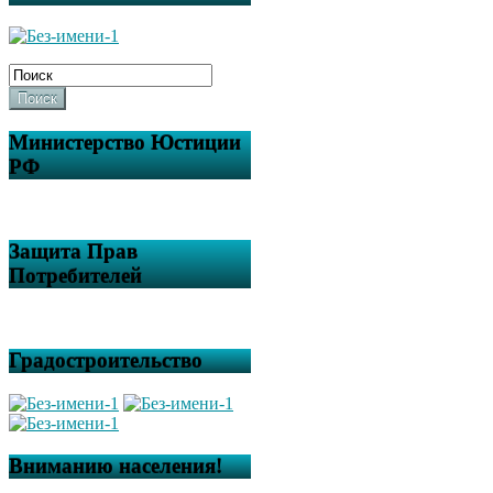
Поиск
Министерство Юстиции
РФ
Защита Прав
Потребителей
Градостроительство
Вниманию населения!