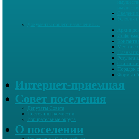
имуществе
имуществ
Сведения 
Условия и
Документы общего назначения …
Архив до
Информац
Контактн
Местное 
Планы пр
Результат
Статисти
Порядок 
Формы об
Интернет-приемная
Совет поселения
Депутаты Совета
Постоянныt комиссии
Избирательные округа
О поселении
Учреждения Соцкультбыта