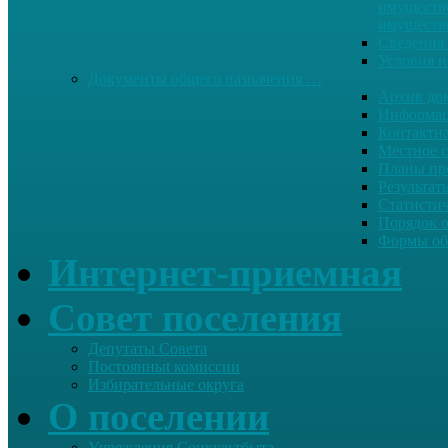
имуществе
имуществ
Сведения 
Условия и
Документы общего назначения …
Архив до
Информац
Контактн
Местное 
Планы пр
Результат
Статисти
Порядок 
Формы об
Интернет-приемная
Совет поселения
Депутаты Совета
Постоянныt комиссии
Избирательные округа
О поселении
Учреждения Соцкультбыта