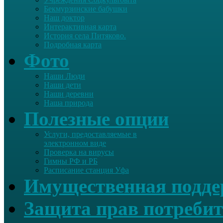
Бекмурзинские бабушки
Наш доктор
Интерактивная карта
История села Питяково.
Подробная карта
Фото
Наши Люди
Наши дети
Наши деревни
Наша природа
Полезные опции
Услуги, предоставляемые в
электронном виде
Проверка на вирусы
Гимны РФ и РБ
Расписание станция Уфа
Имущественная подд
Защита прав потребит