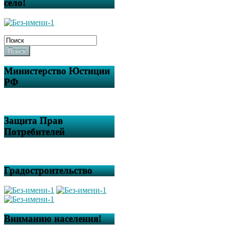
село!
Поиск
Министерство Юстиции
РФ
Защита Прав
Потребителей
Градостроительство
Вниманию населения!