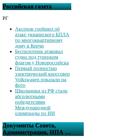
Российская газета
РГ
Аксенов сообщил об
атаке украинского БПЛА
по многоквартирному
дому в Керчи
Беспилотник атаковал
судно под турецким
флагом у Новороссийска
Первый полностью
электрический кроссовер
Volkswagen показали на
фото
Школьники из РФ стали
абсолютными
победителями
Международной
олимпиады по ИИ
Документы Совета,
Администрации, НПА …