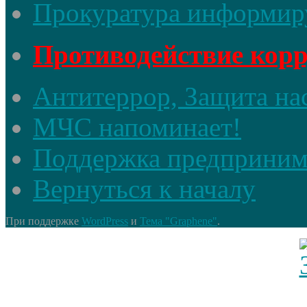
Прокуратура информир
Противодействие кор
Антитеррор, Защита на
МЧС напоминает!
Поддержка предприним
Вернуться к началу
При поддержке
WordPress
и
Тема "Graphene"
.