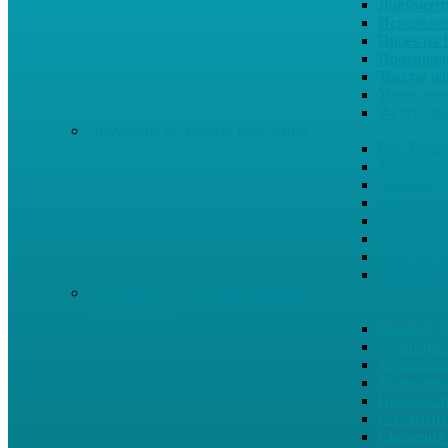
Документ
Использо
Проекты
Противод
Тексты о
Устав сел
Федерал
Докумены по защите населения …
Ген. Пла
Защита от
Памятки 
Правопор
Противод.
Противоп
Публичны
Экология
Документы по муниципальным
вопросам …
Квалиф. т
Муниципа
Муниципа
Муниципа
Порядок п
Регламент
Сведения 