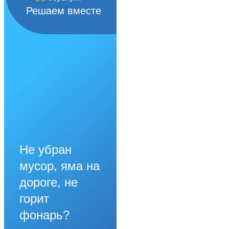
Решаем вместе
Не убран
мусор, яма на
дороге, не
горит
фонарь?