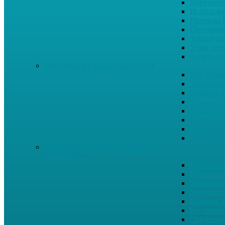
Документ
Использо
Проекты
Противод
Тексты о
Устав сел
Федерал
Докумены по защите населения …
Ген. Пла
Защита от
Памятки 
Правопор
Противод.
Противоп
Публичны
Экология
Документы по муниципальным
вопросам …
Квалиф. т
Муниципа
Муниципа
Муниципа
Порядок п
Регламент
Сведения 