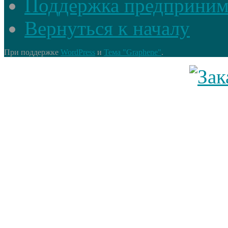
Поддержка предприним
Вернуться к началу
При поддержке
WordPress
и
Тема "Graphene"
.