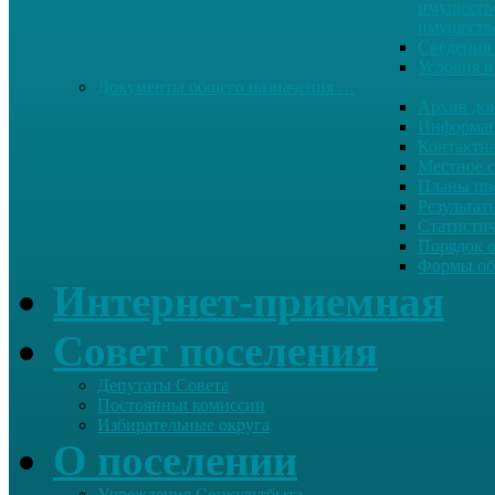
имуществе
имуществ
Сведения 
Условия и
Документы общего назначения …
Архив до
Информац
Контактн
Местное 
Планы пр
Результат
Статисти
Порядок 
Формы об
Интернет-приемная
Совет поселения
Депутаты Совета
Постоянныt комиссии
Избирательные округа
О поселении
Учреждения Соцкультбыта