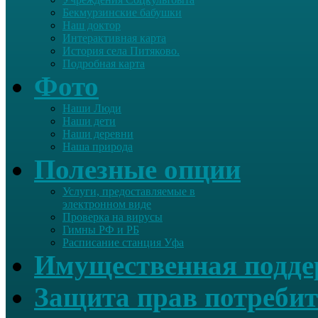
Бекмурзинские бабушки
Наш доктор
Интерактивная карта
История села Питяково.
Подробная карта
Фото
Наши Люди
Наши дети
Наши деревни
Наша природа
Полезные опции
Услуги, предоставляемые в
электронном виде
Проверка на вирусы
Гимны РФ и РБ
Расписание станция Уфа
Имущественная подд
Защита прав потребит