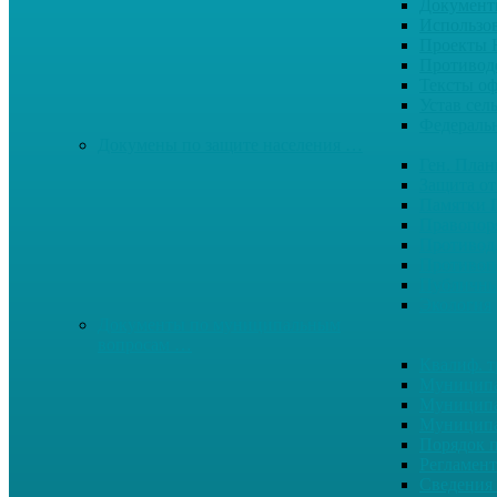
Документ
Использо
Проекты
Противод
Тексты о
Устав сел
Федерал
Докумены по защите населения …
Ген. Пла
Защита от
Памятки 
Правопор
Противод.
Противоп
Публичны
Экология
Документы по муниципальным
вопросам …
Квалиф. т
Муниципа
Муниципа
Муниципа
Порядок п
Регламент
Сведения 