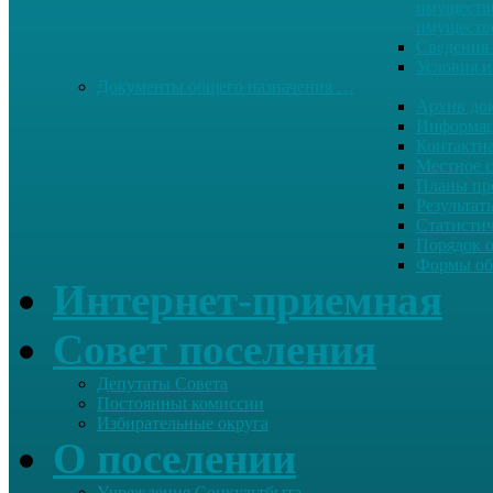
имуществе
имуществ
Сведения 
Условия и
Документы общего назначения …
Архив до
Информац
Контактн
Местное 
Планы пр
Результат
Статисти
Порядок 
Формы об
Интернет-приемная
Совет поселения
Депутаты Совета
Постоянныt комиссии
Избирательные округа
О поселении
Учреждения Соцкультбыта