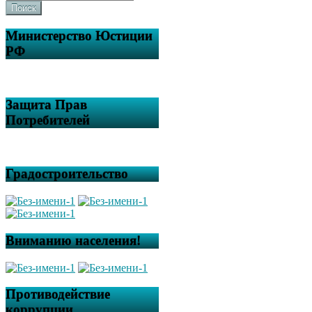
Поиск
Министерство Юстиции
РФ
Защита Прав
Потребителей
Градостроительство
Вниманию населения!
Противодействие
коррупции