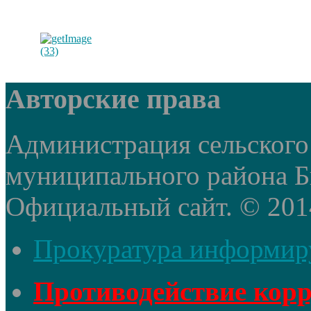
Авторские права
Администрация сельского
муниципального района Б
Официальный сайт. © 2014 
Прокуратура информир
Противодействие кор