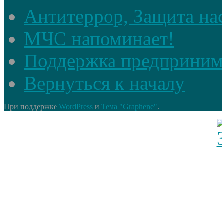
Антитеррор, Защита на
МЧС напоминает!
Поддержка предприним
Вернуться к началу
При поддержке
WordPress
и
Тема "Graphene"
.