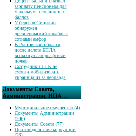
Доцент Балынин назвал
зарплату пенсионера для
максимума пенсионных
баллов
У берегов Сицилии
обнаружен
древнеримский корабль с
сотнями амфор
В Ростовской области
после налета БПЛА
вспыхнул ландшафтный
пожар
Сотрудники ТЦК не
смогли мобилизовать
украинца из-за леопарда
Документы Совета,
Администрации, НПА …
Муниципальное имущество (4)
Документы Администрации
(206)
Документы Совета (77)
Противодействие коррупции
(26)