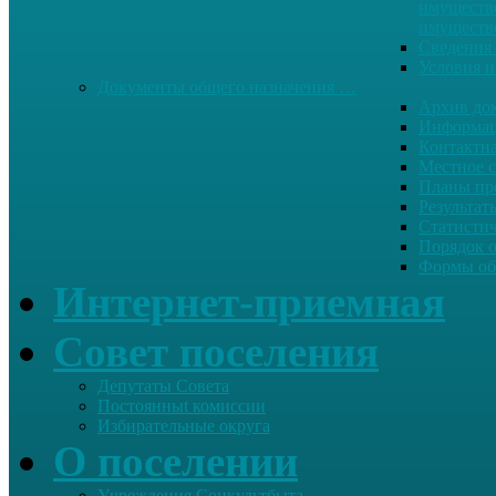
имуществе
имуществ
Сведения 
Условия и
Документы общего назначения …
Архив до
Информац
Контактн
Местное 
Планы пр
Результат
Статисти
Порядок 
Формы об
Интернет-приемная
Совет поселения
Депутаты Совета
Постоянныt комиссии
Избирательные округа
О поселении
Учреждения Соцкультбыта