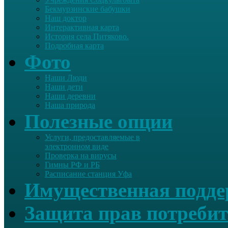
Бекмурзинские бабушки
Наш доктор
Интерактивная карта
История села Питяково.
Подробная карта
Фото
Наши Люди
Наши дети
Наши деревни
Наша природа
Полезные опции
Услуги, предоставляемые в
электронном виде
Проверка на вирусы
Гимны РФ и РБ
Расписание станция Уфа
Имущественная подд
Защита прав потребит