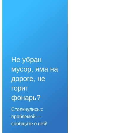
Не убран
мусор, яма на
дороге, не
горит
фонарь?
Столкнулись с
проблемой —
сообщите о ней!