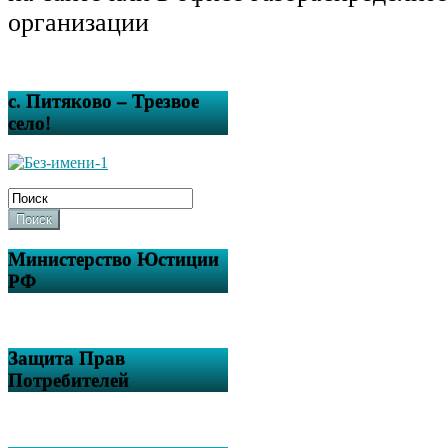
организации
с. Питяково – Трезвое
село!
Поиск
Министерство Юстиции
РФ
Защита Прав
Потребителей