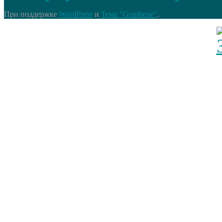
При поддержке
WordPress
и
Тема "Graphene"
.