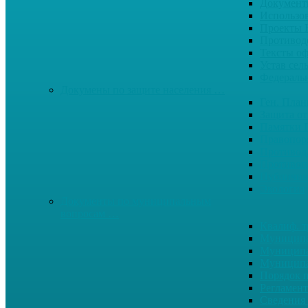
Документ
Использо
Проекты
Противод
Тексты о
Устав сел
Федерал
Докумены по защите населения …
Ген. Пла
Защита от
Памятки 
Правопор
Противод.
Противоп
Публичны
Экология
Документы по муниципальным
вопросам …
Квалиф. т
Муниципа
Муниципа
Муниципа
Порядок п
Регламент
Сведения 