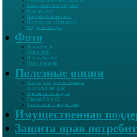
Бекмурзинские бабушки
Наш доктор
Интерактивная карта
История села Питяково.
Подробная карта
Фото
Наши Люди
Наши дети
Наши деревни
Наша природа
Полезные опции
Услуги, предоставляемые в
электронном виде
Проверка на вирусы
Гимны РФ и РБ
Расписание станция Уфа
Имущественная подд
Защита прав потребит