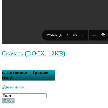
Скачать (DOCX, 12KB)
с. Питяково – Трезвое
село!
Поиск