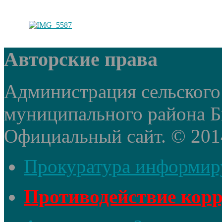
Авторские права
Администрация сельского
муниципального района Б
Официальный сайт. © 2014 
Прокуратура информир
Противодействие кор