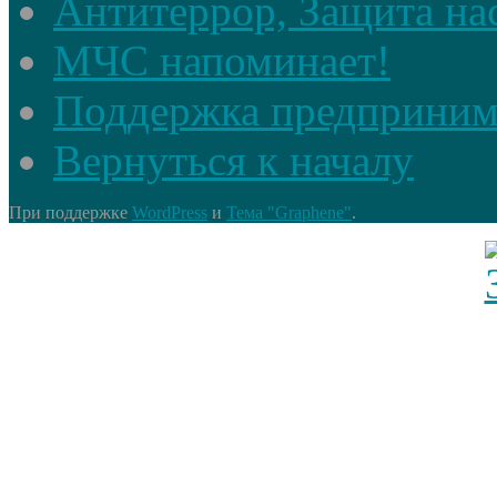
Антитеррор, Защита на
МЧС напоминает!
Поддержка предприним
Вернуться к началу
При поддержке
WordPress
и
Тема "Graphene"
.