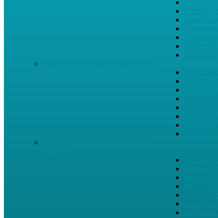
Документ
Использо
Проекты
Противод
Тексты о
Устав сел
Федерал
Докумены по защите населения …
Ген. Пла
Защита от
Памятки 
Правопор
Противод.
Противоп
Публичны
Экология
Документы по муниципальным
вопросам …
Квалиф. т
Муниципа
Муниципа
Муниципа
Порядок п
Регламент
Сведения 