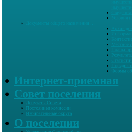
имуществе
имуществ
Сведения 
Условия и
Документы общего назначения …
Архив до
Информац
Контактн
Местное 
Планы пр
Результат
Статисти
Порядок 
Формы об
Интернет-приемная
Совет поселения
Депутаты Совета
Постоянныt комиссии
Избирательные округа
О поселении
Учреждения Соцкультбыта