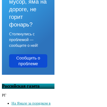
мусор, яма на
дороге, не
горит
фонарь?
Столкнулись с
проблемой —
сообщите о ней!
Сообщить о
проблеме
Российская газета
РГ
На Ямале за порядком в