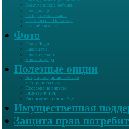
Бекмурзинские бабушки
Наш доктор
Интерактивная карта
История села Питяково.
Подробная карта
Фото
Наши Люди
Наши дети
Наши деревни
Наша природа
Полезные опции
Услуги, предоставляемые в
электронном виде
Проверка на вирусы
Гимны РФ и РБ
Расписание станция Уфа
Имущественная подд
Защита прав потребит