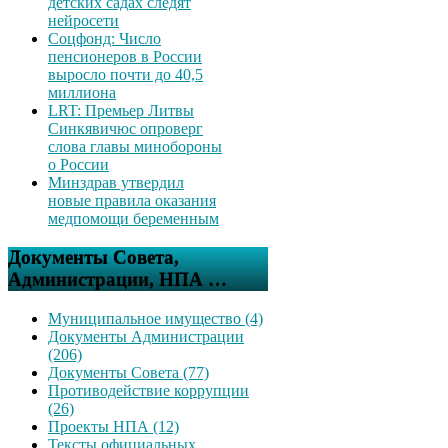
детских садах следят
нейросети
Соцфонд: Число
пенсионеров в России
выросло почти до 40,5
миллиона
LRT: Премьер Литвы
Синкявичюс опроверг
слова главы минобороны
о России
Минздрав утвердил
новые правила оказания
медпомощи беременным
Документы Совета,
Администрации, НПА …
Муниципальное имущество (4)
Документы Администрации
(206)
Документы Совета (77)
Противодействие коррупции
(26)
Проекты НПА (12)
Тексты официальных