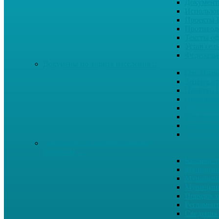
Документ
Использо
Проекты
Противод
Тексты о
Устав сел
Федерал
Докумены по защите населения …
Ген. Пла
Защита от
Памятки 
Правопор
Противод.
Противоп
Публичны
Экология
Документы по муниципальным
вопросам …
Квалиф. т
Муниципа
Муниципа
Муниципа
Порядок п
Регламент
Сведения 