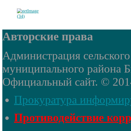
Авторские права
Администрация сельского
муниципального района Б
Официальный сайт. © 2014 
Прокуратура информир
Противодействие кор