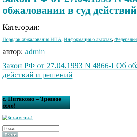
обжаловании в суд действи
Категории:
Порядок обжалования НПА
,
Информация о льготах
,
Федераль
автор:
admin
Закон РФ от 27.04.1993 N 4866-I Об о
действий и решений
с. Питяково – Трезвое
село!
Поиск