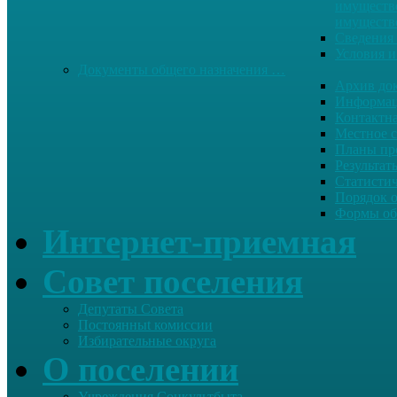
имуществе
имуществ
Сведения 
Условия и
Документы общего назначения …
Архив до
Информац
Контактн
Местное 
Планы пр
Результат
Статисти
Порядок 
Формы об
Интернет-приемная
Совет поселения
Депутаты Совета
Постоянныt комиссии
Избирательные округа
О поселении
Учреждения Соцкультбыта