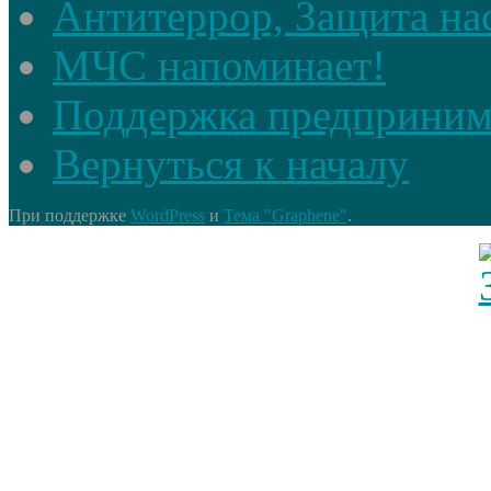
Антитеррор, Защита на
МЧС напоминает!
Поддержка предприним
Вернуться к началу
При поддержке
WordPress
и
Тема "Graphene"
.