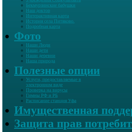
Бекмурзинские бабушки
Наш доктор
Интерактивная карта
История села Питяково.
Подробная карта
Фото
Наши Люди
Наши дети
Наши деревни
Наша природа
Полезные опции
Услуги, предоставляемые в
электронном виде
Проверка на вирусы
Гимны РФ и РБ
Расписание станция Уфа
Имущественная подд
Защита прав потребит