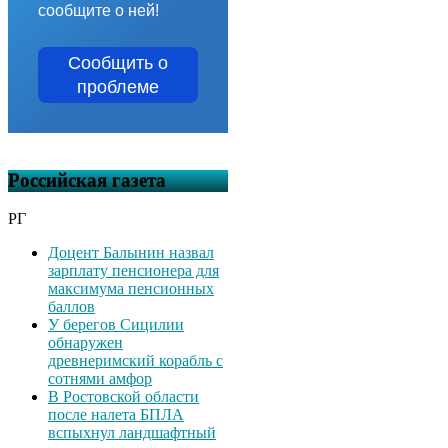
сообщите о ней!
Сообщить о
проблеме
Российская газета
РГ
Доцент Балынин назвал
зарплату пенсионера для
максимума пенсионных
баллов
У берегов Сицилии
обнаружен
древнеримский корабль с
сотнями амфор
В Ростовской области
после налета БПЛА
вспыхнул ландшафтный