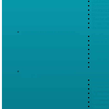
Документ
Использо
Проекты
Противод
Тексты о
Устав сел
Федерал
Докумены по защите населения …
Ген. Пла
Защита от
Памятки 
Правопор
Противод.
Противоп
Публичны
Экология
Документы по муниципальным
вопросам …
Квалиф. т
Муниципа
Муниципа
Муниципа
Порядок п
Регламент
Сведения 