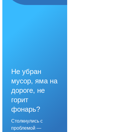
Не убран
мусор, яма на
дороге, не
горит
фонарь?
Столкнулись с
проблемой —