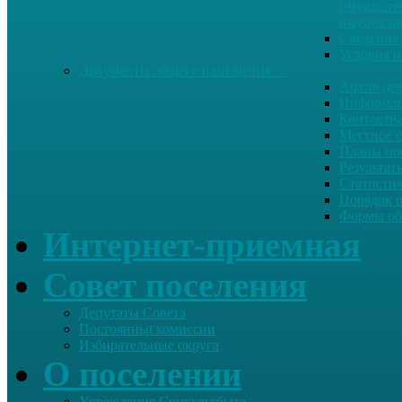
имуществе
имуществ
Сведения 
Условия и
Документы общего назначения …
Архив до
Информац
Контактн
Местное 
Планы пр
Результат
Статисти
Порядок 
Формы об
Интернет-приемная
Совет поселения
Депутаты Совета
Постоянныt комиссии
Избирательные округа
О поселении
Учреждения Соцкультбыта