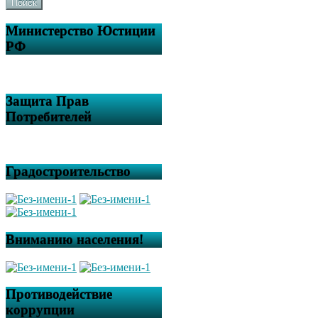
Поиск
Министерство Юстиции
РФ
Защита Прав
Потребителей
Градостроительство
Вниманию населения!
Противодействие
коррупции