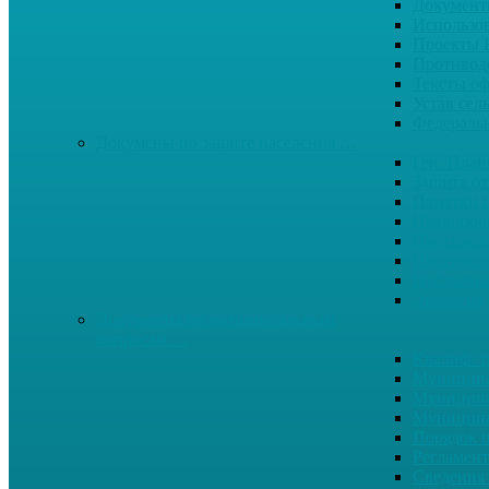
Документ
Использо
Проекты
Противод
Тексты о
Устав сел
Федерал
Докумены по защите населения …
Ген. Пла
Защита от
Памятки 
Правопор
Противод.
Противоп
Публичны
Экология
Документы по муниципальным
вопросам …
Квалиф. т
Муниципа
Муниципа
Муниципа
Порядок п
Регламент
Сведения 