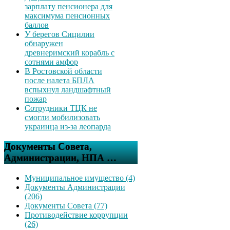
зарплату пенсионера для
максимума пенсионных
баллов
У берегов Сицилии
обнаружен
древнеримский корабль с
сотнями амфор
В Ростовской области
после налета БПЛА
вспыхнул ландшафтный
пожар
Сотрудники ТЦК не
смогли мобилизовать
украинца из-за леопарда
Документы Совета,
Администрации, НПА …
Муниципальное имущество (4)
Документы Администрации
(206)
Документы Совета (77)
Противодействие коррупции
(26)