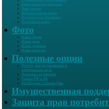
Бекмурзинские бабушки
Наш доктор
Интерактивная карта
История села Питяково.
Подробная карта
Фото
Наши Люди
Наши дети
Наши деревни
Наша природа
Полезные опции
Услуги, предоставляемые в
электронном виде
Проверка на вирусы
Гимны РФ и РБ
Расписание станция Уфа
Имущественная подд
Защита прав потребит