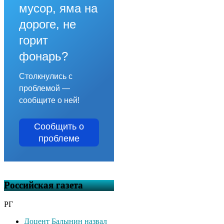
мусор, яма на
дороге, не
горит
фонарь?
Столкнулись с
проблемой —
сообщите о ней!
Сообщить о
проблеме
Российская газета
РГ
Доцент Балынин назвал