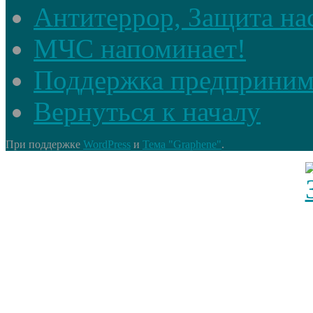
Антитеррор, Защита на
МЧС напоминает!
Поддержка предприним
Вернуться к началу
При поддержке
WordPress
и
Тема "Graphene"
.