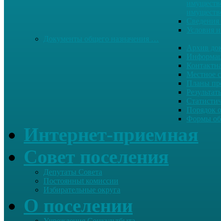
имуществе
имуществ
Сведения 
Условия и
Документы общего назначения …
Архив до
Информац
Контактн
Местное 
Планы пр
Результат
Статисти
Порядок 
Формы об
Интернет-приемная
Совет поселения
Депутаты Совета
Постоянныt комиссии
Избирательные округа
О поселении
Учреждения Соцкультбыта