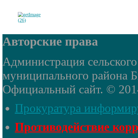
Авторские права
Администрация сельского
муниципального района Б
Официальный сайт. © 2014 
Прокуратура информир
Противодействие кор